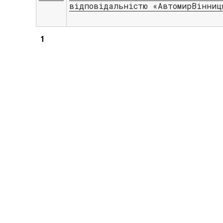
відповідальністю «АвтомирВінниц
1