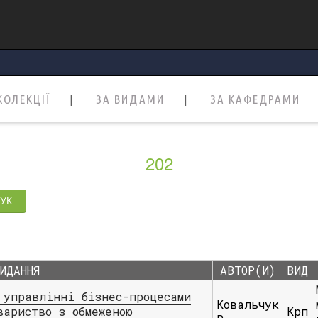
КОЛЕКЦІЇ
ЗА ВИДАМИ
ЗА КАФЕДРАМИ
202
ИДАННЯ
АВТОР(И)
ВИД
 управлінні бізнес-процесами
Ковальчук
вариство з обмеженою
Крп