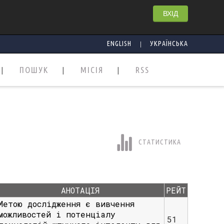
ВХІД
|
ENGLISH
УКРАЇНСЬКА
ПОШУК
МІСІЯ
RSS
СТАТИСТИКА
АНОТАЦІЯ
РЕЙТ
Метою дослідження є вивчення
можливостей і потенціалу
51