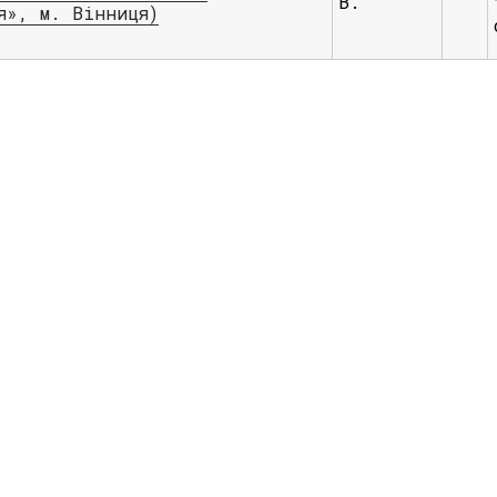
В.
я», м. Вінниця)