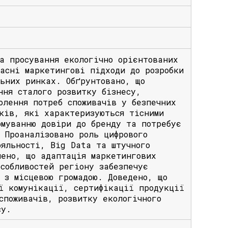
а просування екологічно орієнтованих
асні маркетингові підходи до розробки
льних ринках. Обґрунтовано, що
ння сталого розвитку бізнесу,
олення потреб споживачів у безпечних
ків, які характеризуються тісними
рмуванню довіри до бренду та потребує
 Проаналізовано роль цифрового
ояльності, Big Data та штучного
лено, що адаптація маркетингових
собливостей регіону забезпечує
 з місцевою громадою. Доведено, що
ї комунікації, сертифікації продукції
споживачів, розвитку екологічного
су.