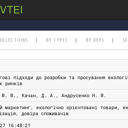
 VTEI
OLLECTIONS
BY TYPES
BY DEPS
S
гові підходи до розробки та просування екологі
х ринків
 В. В., Качан, Д. А., Андрусенко Н. В.
й маркетинг, екологічно орієнтовані товари, е
ізація, довіра споживачів
27 16:48:21