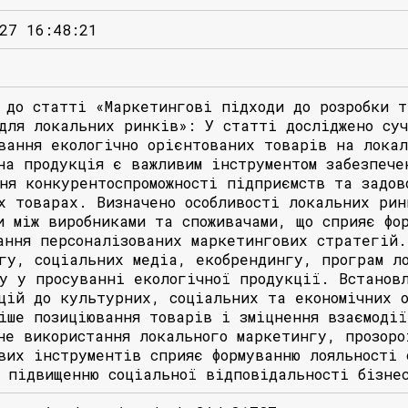
27 16:48:21
 до статті «Маркетингові підходи до розробки т
для локальних ринків»: У статті досліджено суч
вання екологічно орієнтованих товарів на лока
на продукція є важливим інструментом забезпече
ня конкурентоспроможності підприємств та задов
х товарах. Визначено особливості локальних рин
и між виробниками та споживачами, що сприяє фо
ання персоналізованих маркетингових стратегій.
гу, соціальних медіа, екобрендингу, програм л
у у просуванні екологічної продукції. Встанов
цій до культурних, соціальних та економічних о
іше позиціювання товарів і зміцнення взаємодії
не використання локального маркетингу, прозоро
вих інструментів сприяє формуванню лояльності 
 підвищенню соціальної відповідальності бізне