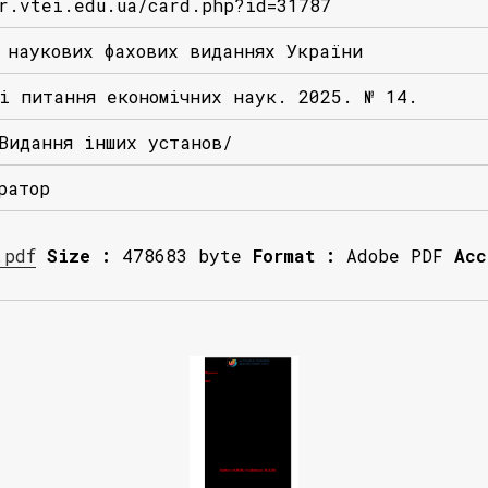
r.vtei.edu.ua/card.php?id=31787
 наукових фахових виданнях України
і питання економічних наук. 2025. № 14.
Видання інших установ/
ратор
.pdf
Size :
478683 byte
Format :
Adobe PDF
Acc