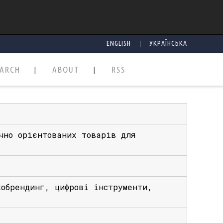
|
ENGLISH
УКРАЇНСЬКА
EARCH
ABOUT
RSS
чно орієнтованих товарів для
кобрендинг, цифрові інструменти,