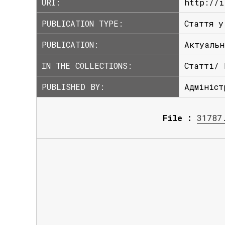
URI:
http://i
PUBLICATION TYPE:
Стаття у
PUBLICATION:
Актуальн
IN THE COLLECTIONS:
Статті/ 
PUBLISHED BY:
Адмініст
File :
31787