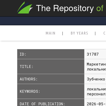
The Repository
of
MAIN
BY YEARS
C
ID:
31787
Маркетин
TITLE:
локальни
AUTHORS:
Зубченко
локальни
KEYWORDS:
персонал
DATE OF PUBLICATION:
2026-05-