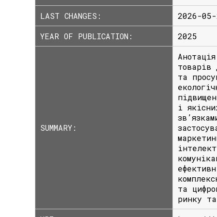
LAST CHANGES:
2026-05-
YEAR OF PUBLICATION:
2025
Анотація
товарів 
та просу
екологіч
підвищен
і якісни
зв’язкам
SUMMARY:
застосув
маркетин
інтелект
комуніка
ефективн
комплекс
та цифро
ринку та