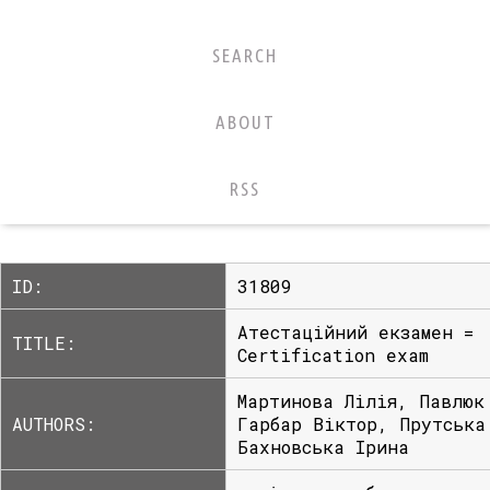
SEARCH
ABOUT
RSS
ID:
31809
Атестаційний екзамен =
TITLE:
Сertification exam
Мартинова Лілія, Павлюк
AUTHORS:
Гарбар Віктор, Прутська
Бахновська Ірина