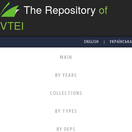
The Repository
of
VTEI
|
ENGLISH
УКРАЇНСЬКА
MAIN
BY YEARS
COLLECTIONS
BY TYPES
BY DEPS