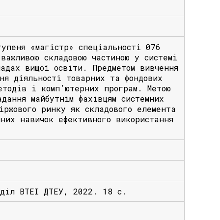
тупеня «магістр» спеціальності 076
важливою складовою частиною у системі
ладах вищої освіти. Предметом вивчення
ня діяльності товарних та фондових
етодів і комп’ютерних програм. Метою
адання майбутнім фахівцям системних
іржового ринку як складового елемента
чних навичок ефективного використання
дділ ВТЕІ ДТЕУ, 2022. 18 с.