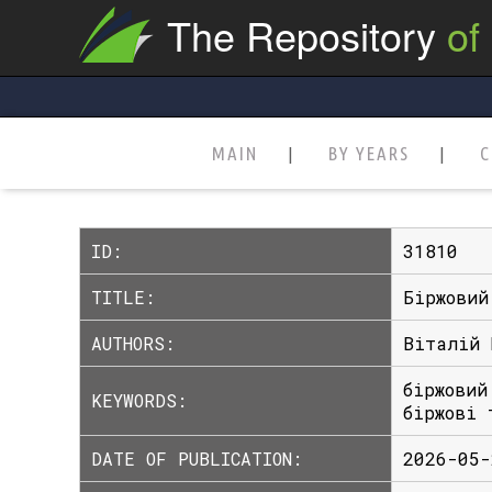
The Repository
of
MAIN
BY YEARS
C
ID:
31810
TITLE:
Біржовий
AUTHORS:
Віталій 
біржовий
KEYWORDS:
біржові 
DATE OF PUBLICATION:
2026-05-