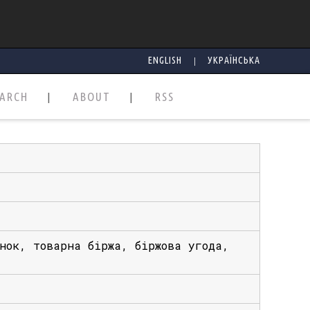
|
ENGLISH
УКРАЇНСЬКА
EARCH
ABOUT
RSS
нок, товарна біржа, біржова угода,