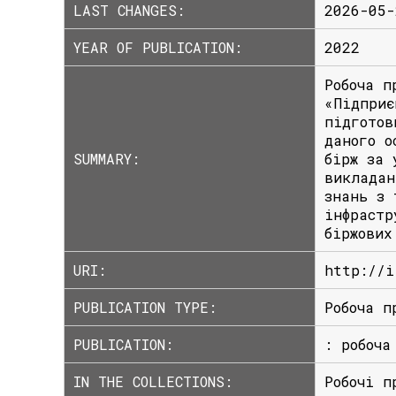
LAST CHANGES:
2026-05-
YEAR OF PUBLICATION:
2022
Робоча п
«Підприє
підготов
даного о
SUMMARY:
бірж за 
викладан
знань з 
інфрастр
біржових
URI:
http://i
PUBLICATION TYPE:
Робоча п
PUBLICATION:
: робоча
IN THE COLLECTIONS:
Робочі п