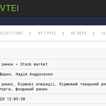
 VTEI
OLLECTIONS
BY TYPES
BY DEPS
S
 ринок = Stock market
Шарко, Надія Андрусенко
 ринок, біржові операції, біржовий товарний ри
торги, фондовий ринок
28 12:05:30