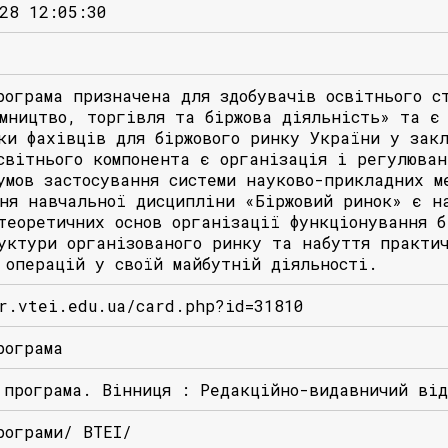
28 12:05:30
рограма призначена для здобувачів освітнього с
мництво, торгівля та біржова діяльність» та є 
ки фахівців для біржового ринку України у зак
світнього компонента є організація і регулюван
умов застосування системи науково-прикладних м
ня навчальної дисципліни «Біржовий ринок» є н
теоретичних основ організації функціонування б
уктури організованого ринку та набуття практи
 операцій у своїй майбутній діяльності.
r.vtei.edu.ua/card.php?id=31810
рограма
 програма. Вінниця : Редакційно-видавничий ві
рограми/ ВТЕІ/