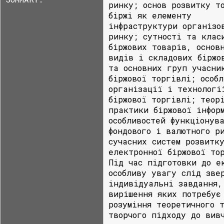
ринку; основ розвитку т
біржі як елементу
інфраструктури організо
ринку; сутності та клас
біржових товарів, основ
видів і складових біржо
та основних груп учасни
біржової торгівлі; особл
організації і технологі
біржової торгівлі; теор
практики біржової інфор
особливостей функціонув
фондового і валютного р
сучасних систем розвитк
електронної біржової то
Під час підготовки до е
особливу увагу слід зве
індивідуальні завдання,
вирішення яких потребує
розуміння теоретичного 
творчого підходу до вив