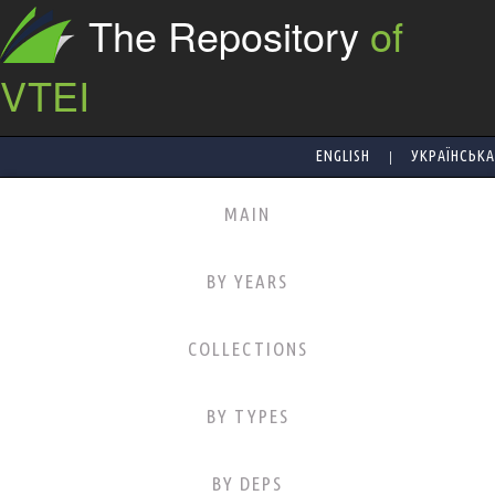
The Repository
of
VTEI
|
ENGLISH
УКРАЇНСЬКА
MAIN
BY YEARS
COLLECTIONS
BY TYPES
BY DEPS