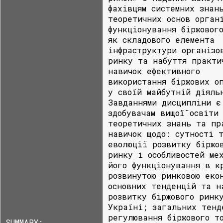
фахівцям системних знан
теоретичних основ орган
функціонування біржовог
як складового елемента
інфраструктури організо
ринку та набуття практи
навичок ефективного
використання біржових о
у своїй майбутній діяль
Завданнями дисципліни є
здобувачам вищої̈ освіти
теоретичних знань та пр
навичок щодо: сутності 
еволюції розвитку біржо
ринку і особливостей ме
його функціонування в к
розвинутою ринковою еко
основних тенденцій та н
розвитку біржового ринк
Україні; загальних тенд
регулювання біржового т
SUMMARY: