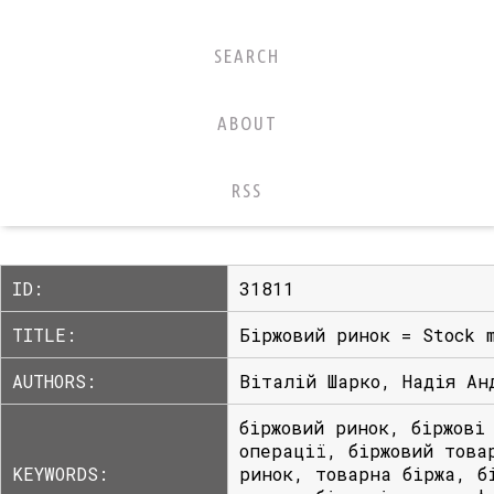
SEARCH
ABOUT
RSS
ID:
31811
TITLE:
Біржовий ринок = Stock 
AUTHORS:
Віталій Шарко, Надія Ан
біржовий ринок, біржові
операції, біржовий това
KEYWORDS:
ринок, товарна біржа, б