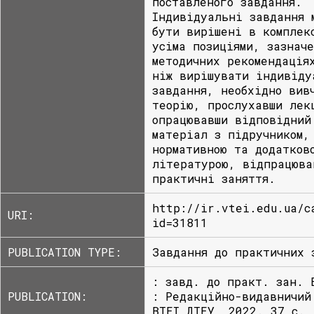
поставленого завдання.
Індивідуальні завдання 
бути вирішені в комплек
усіма позиціями, зазнач
методичних рекомендація
ніж вирішувати індивіду
завдання, необхідно вив
теорію, прослухавши лек
опрацювавши відповідний
матеріал з підручником,
нормативною та додатков
літературою, відпрацюва
практичні заняття.
http://ir.vtei.edu.ua/c
URI:
id=31811
PUBLICATION TYPE:
Завдання до практичних 
: завд. до практ. зан. 
PUBLICATION:
: Редакційно-видавничий
ВТЕІ ДТЕУ, 2022. 37 с.