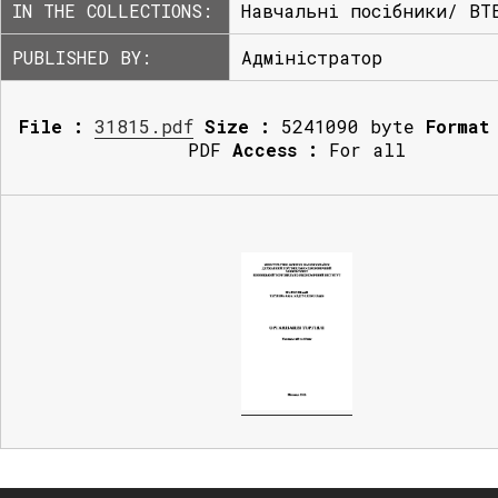
IN THE COLLECTIONS:
Навчальні посібники/ ВТ
PUBLISHED BY:
Адміністратор
File :
31815.pdf
Size :
5241090 byte
Format
PDF
Access :
For all