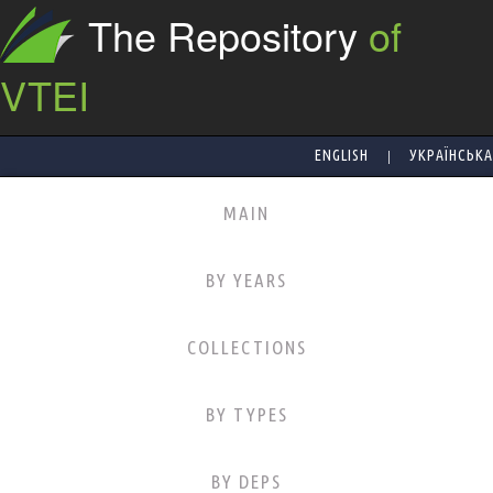
The Repository
of
VTEI
|
ENGLISH
УКРАЇНСЬКА
MAIN
BY YEARS
COLLECTIONS
BY TYPES
BY DEPS