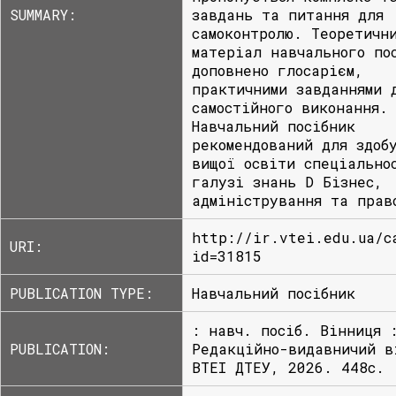
SUMMARY:
завдань та питання для
самоконтролю. Теоретичн
матеріал навчального по
доповнено глосарієм,
практичними завданнями 
самостійного виконання.
Навчальний посібник
рекомендований для здоб
вищої освіти спеціально
галузі знань D Бізнес,
адміністрування та прав
http://ir.vtei.edu.ua/c
URI:
id=31815
PUBLICATION TYPE:
Навчальний посібник
: навч. посіб. Вінниця 
PUBLICATION:
Редакційно-видавничий в
ВТЕІ ДТЕУ, 2026. 448с.