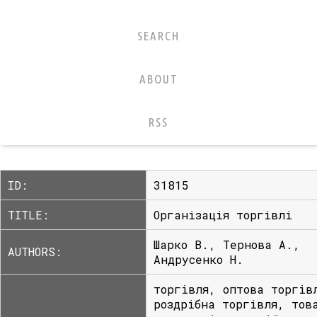
SEARCH
ABOUT
RSS
ID:
31815
TITLE:
Організація торгівлі
Шарко В., Тернова А.,
AUTHORS:
Андрусенко Н.
торгівля, оптова торгів
роздрібна торгівля, тов