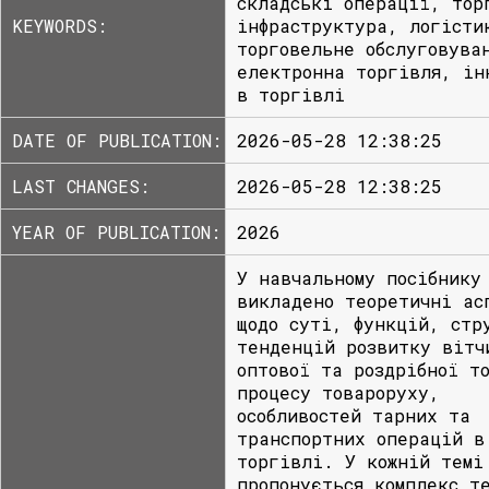
складські операції, тор
KEYWORDS:
інфраструктура, логісти
торговельне обслуговува
електронна торгівля, ін
в торгівлі
DATE OF PUBLICATION:
2026-05-28 12:38:25
LAST CHANGES:
2026-05-28 12:38:25
YEAR OF PUBLICATION:
2026
У навчальному посібнику
викладено теоретичні ас
щодо суті, функцій, стр
тенденцій розвитку вітч
оптової та роздрібної т
процесу товароруху,
особливостей тарних та
транспортних операцій в
торгівлі. У кожній темі
пропонується комплекс т