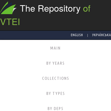
The Repository
of
VTEI
|
ENGLISH
УКРАЇНСЬКА
MAIN
BY YEARS
COLLECTIONS
BY TYPES
BY DEPS