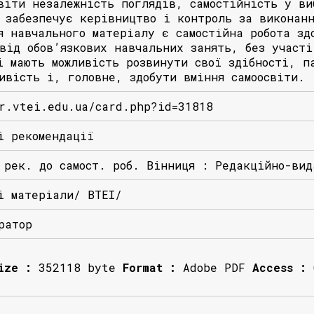
віти незалежність поглядів, самостійність у ви
 забезпечує керівництво і контроль за виконанн
я навчального матеріалу є самостійна робота зд
від обов’язкових навчальних занять, без участі
і мають можливість розвинути свої здібності, п
ивість і, головне, здобути вміння самоосвіти.
r.vtei.edu.ua/card.php?id=31818
і рекомендації
 рек. до самост. роб. Вінниця : Редакційно-ви
і матеріали/ ВТЕІ/
ратор
ize :
352118 byte
Format :
Adobe PDF
Access :
O