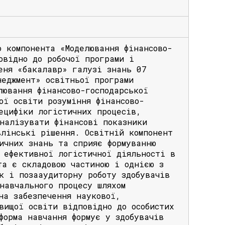
о компонента «Моделювання фінансово-
овідно до робочої програми і
еня «бакалавр» галузі знань 07
неджмент» освітньої програми
лювання фінансово-господарської
ої освіти розуміння фінансово-
ецифіки логістичних процесів,
налізувати фінансові показники
влінські рішення. Освітній компонент
ичних знань та сприяє формуванню
 ефективної логістичної діяльності в
та є складовою частиною і однією з
к і позааудиторну роботу здобувачів
навчального процесу шляхом
на забезпечення наукової,
вищої освіти відповідно до особистих
форма навчання формує у здобувачів