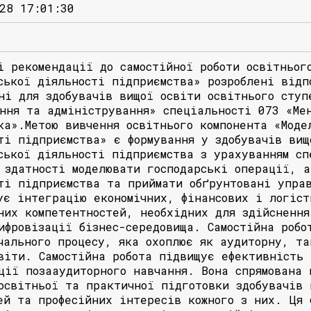
28 17:01:30
і рекомендації до самостійної роботи освітньог
ської діяльності підприємства» розроблені відп
ні для здобувачів вищої освіти освітнього ступ
ння та адміністрування» спеціальності 073 «Ме
ка».Метою вивчення освітнього компонента «Моде
ті підприємства» є формування у здобувачів вищ
ської діяльності підприємства з урахуванням сп
 здатності моделювати господарські операції, а
ті підприємства та приймати обґрунтовані упра
ує інтеграцію економічних, фінансових і логіст
них компетентностей, необхідних для здійснення
ифровізації бізнес-середовища. Самостійна робо
чального процесу, яка охоплює як аудиторну, та
віти. Самостійна робота підвищує ефективність 
ції позааудиторного навчання. Вона спрямована 
освітньої та практичної підготовки здобувачів 
ей та професійних інтересів кожного з них. Ця 