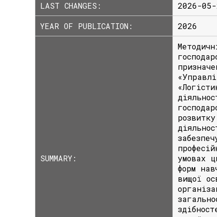
LAST CHANGES:
2026-05-
YEAR OF PUBLICATION:
2026
Методичн
господар
призначе
«Управлі
«Логісти
діяльнос
господар
розвитку
діяльнос
забезпеч
професій
SUMMARY:
умовах ц
форм нав
вищої ос
організа
загально
здібност