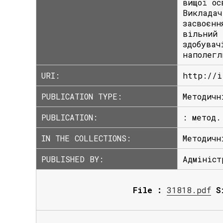
вищої ос
Викладач
засвоєнн
вільний 
здобувач
наполегл
URI:
http://i
PUBLICATION TYPE:
Методичн
PUBLICATION:
: метод.
IN THE COLLECTIONS:
Методичн
PUBLISHED BY:
Адмініст
File :
31818.pdf
S