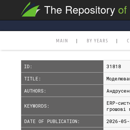
The Repository
of
MAIN
BY YEARS
C
ID:
31818
TITLE:
Моделюва
AUTHORS:
Андрусен
ERP-сист
KEYWORDS:
грошові 
DATE OF PUBLICATION:
2026-05-