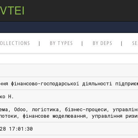
 VTEI
OLLECTIONS
BY TYPES
BY DEPS
S
ння фінансово-господарської діяльності підприє
ко Н.
ема, Odoo, логістика, бізнес-процеси, управлін
потоки, фінансове моделювання, управління ризи
28 17:01:30