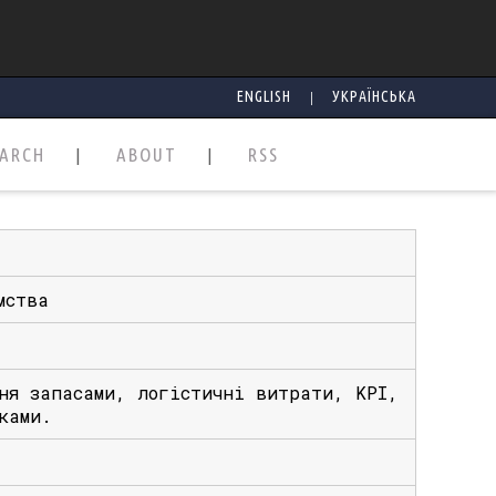
|
ENGLISH
УКРАЇНСЬКА
EARCH
ABOUT
RSS
мства
ня запасами, логістичні витрати, KPI,
ками.