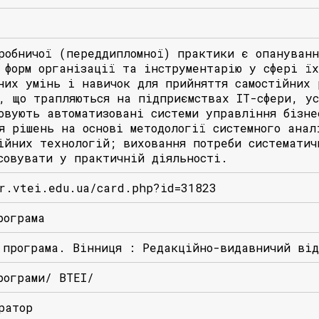
робничої (переддипломної) практики є опануванн
 форм організації та інструментарію у сфері їх
них умiнь i навичок для прийняття самостійних 
, що трапляються на підприємствах ІТ-сфери, у
овують автоматизовані системи управління бізне
я рішень на основі методології системного анал
ійних технологій; виховання потреби систематич
совувати у практичній діяльності.
r.vtei.edu.ua/card.php?id=31823
рограма
 програма. Вінниця : Редакційно-видавничий ві
рограми/ ВТЕІ/
ратор