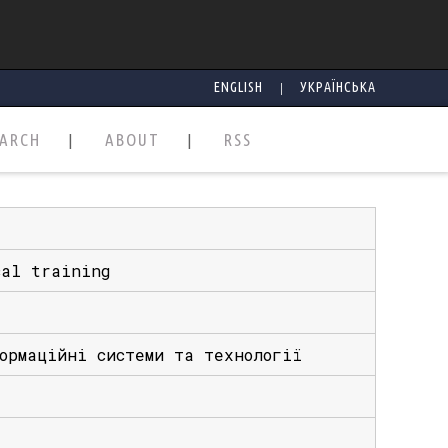
|
ENGLISH
УКРАЇНСЬКА
EARCH
ABOUT
RSS
cal training
ормаційні системи та технології