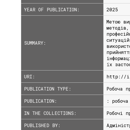
YEAR OF PUBLICATION:
2025
Метою ви
методів,
професiй
ситуацiй
SUMMARY:
використ
прийнятт
інформац
їх засто
URI:
http://i
PUBLICATION TYPE:
Робоча п
PUBLICATION:
: робоча
IN THE COLLECTIONS:
Робочі п
PUBLISHED BY:
Адмініст