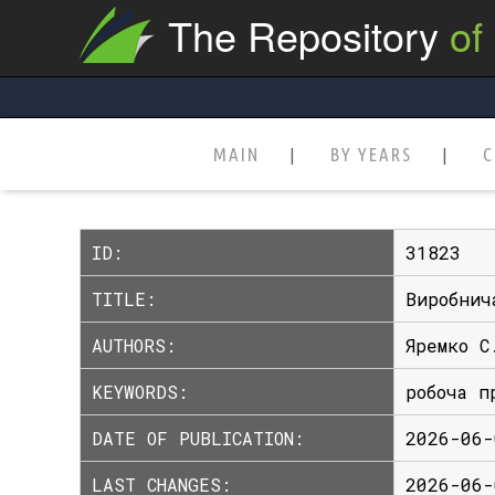
The Repository
of
MAIN
BY YEARS
C
ID:
31823
TITLE:
Виробнич
AUTHORS:
Яремко С
KEYWORDS:
робоча п
DATE OF PUBLICATION:
2026-06-
LAST CHANGES:
2026-06-