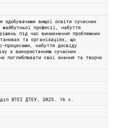
я здобувачами вищої освіти сучасних
 майбутньої професії, набуття
рiшень пiд час виникнення проблемних
становах та організаціях, що
с-процесами, набуття досвіду
ізу з використанням сучасних
но поглиблювати свої знання та творчо
дділ ВТЕІ ДТЕУ, 2025. 16 с.