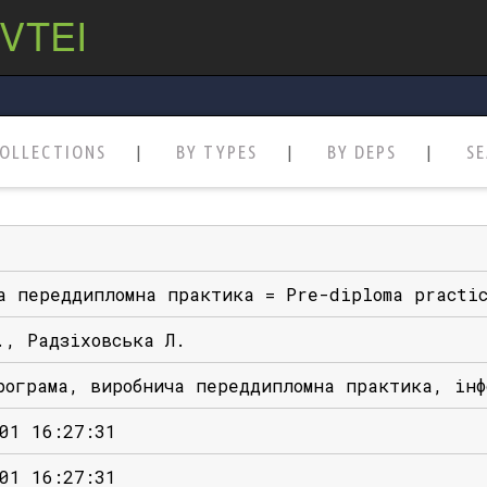
 VTEI
OLLECTIONS
BY TYPES
BY DEPS
S
а переддипломна практика = Pre-diploma practi
., Радзіховська Л.
рограма, виробнича переддипломна практика, інф
01 16:27:31
01 16:27:31