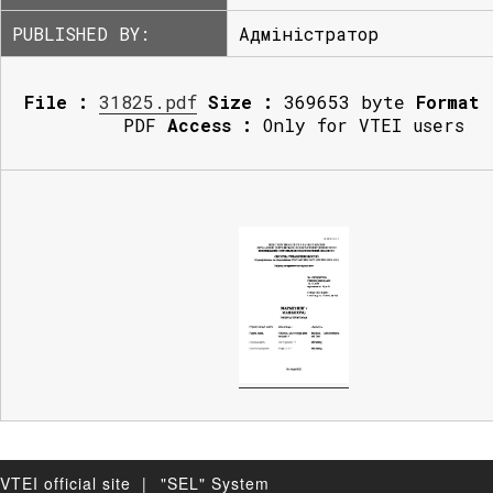
PUBLISHED BY:
Адміністратор
File :
31825.pdf
Size :
369653 byte
Format 
PDF
Access :
Only for VTEI users
VTEI official site |
"SEL" System