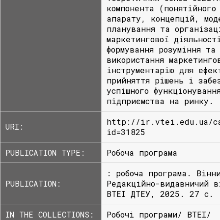
компонента (понятійного
апарату, концепцій, мод
планування та організац
маркетингової діяльност
формування розуміння та
використання маркетинго
інструментарію для ефек
прийняття рішень і забе
успішного функціонуванн
підприємства на ринку.
http://ir.vtei.edu.ua/c
URI:
id=31825
PUBLICATION TYPE:
Робоча програма
: робоча програма. Вінн
PUBLICATION:
Редакційно-видавничий в
ВТЕІ ДТЕУ, 2025. 27 с.
IN THE COLLECTIONS:
Робочі програми/ ВТЕІ/