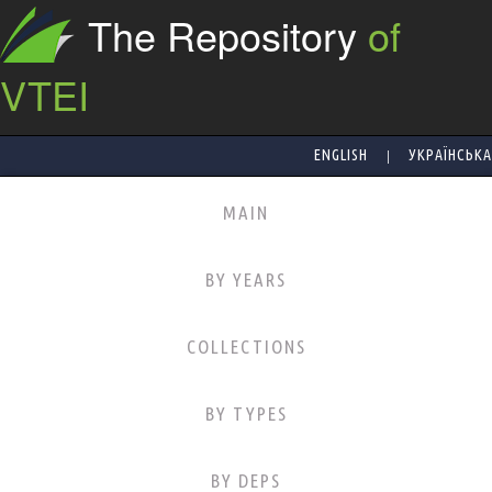
The Repository
of
VTEI
|
ENGLISH
УКРАЇНСЬКА
MAIN
BY YEARS
COLLECTIONS
BY TYPES
BY DEPS