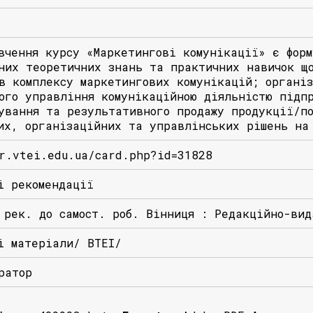
вчення курсу «Маркетингові комунікації» є форм
них теоретичних знань та практичних навичок що
в комплексу маркетингових комунікацій; органі
ого управління комунікаційною діяльністю підпр
ування та результативного продажу продукції/п
их, організаційних та управлінських рішень на
r.vtei.edu.ua/card.php?id=31828
і рекомендації
 рек. до самост. роб. Вінниця : Редакційно-ви
і матеріали/ ВТЕІ/
ратор