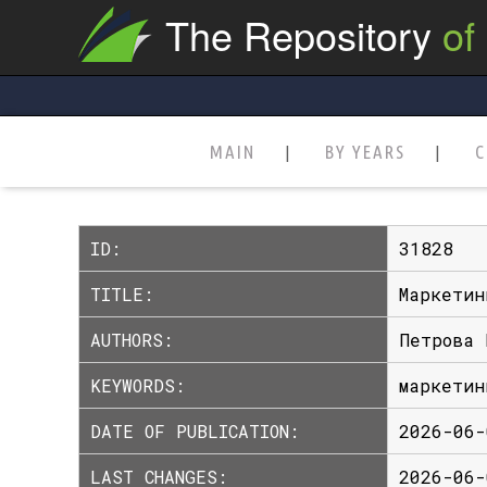
The Repository
of
MAIN
BY YEARS
C
ID:
31828
TITLE:
Маркетин
AUTHORS:
Петрова 
KEYWORDS:
маркетин
DATE OF PUBLICATION:
2026-06-
LAST CHANGES:
2026-06-