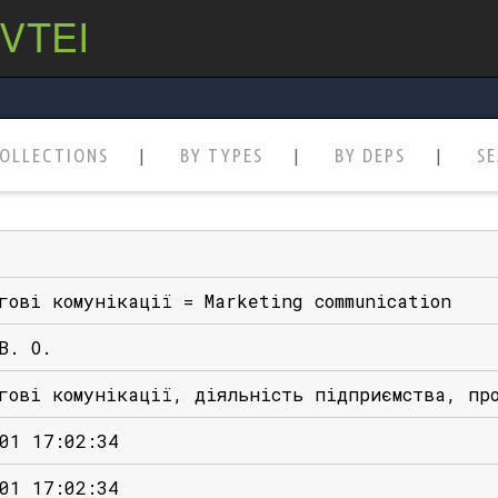
 VTEI
OLLECTIONS
BY TYPES
BY DEPS
S
гові комунікації = Marketing communication
В. О.
гові комунікації, діяльність підприємства, пр
01 17:02:34
01 17:02:34