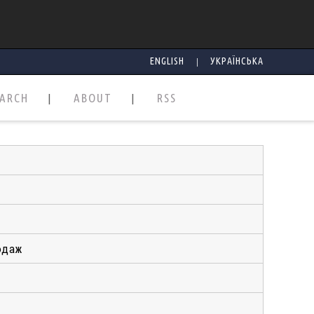
|
ENGLISH
УКРАЇНСЬКА
EARCH
ABOUT
RSS
одаж