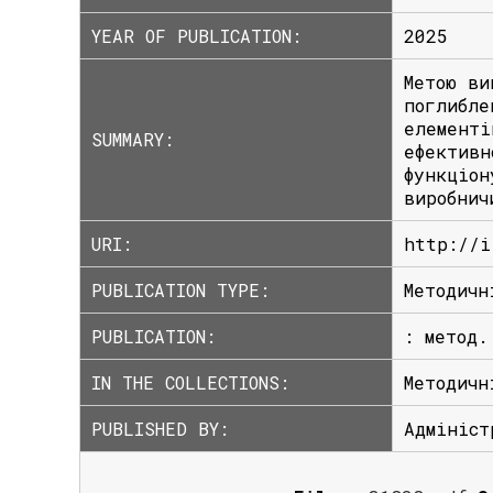
YEAR OF PUBLICATION:
2025
Метою ви
поглибле
елементі
SUMMARY:
ефективн
функціон
виробнич
URI:
http://i
PUBLICATION TYPE:
Методичн
PUBLICATION:
: метод.
IN THE COLLECTIONS:
Методичн
PUBLISHED BY:
Адмініст