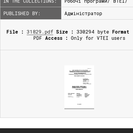
IN THE COLLECTIONS:
Робочі програми/ ВТЕІ/
PUBLISHED BY:
Адміністратор
File :
31829.pdf
Size :
330294 byte
Format 
PDF
Access :
Only for VTEI users