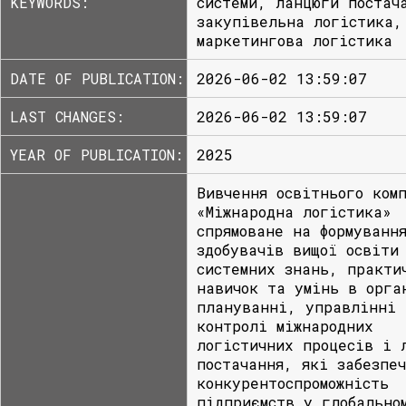
KEYWORDS:
системи, ланцюги постач
закупівельна логістика,
маркетингова логістика
DATE OF PUBLICATION:
2026-06-02 13:59:07
LAST CHANGES:
2026-06-02 13:59:07
YEAR OF PUBLICATION:
2025
Вивчення освітнього ком
«Міжнародна логістика»
спрямоване на формуванн
здобувачів вищої освіти
системних знань, практи
навичок та умінь в орга
плануванні, управлінні 
контролі міжнародних
логістичних процесів і 
постачання, які забезпе
конкурентоспроможність
підприємств у глобально