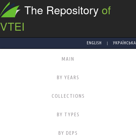
The Repository
of
VTEI
|
ENGLISH
УКРАЇНСЬКА
MAIN
BY YEARS
COLLECTIONS
BY TYPES
BY DEPS