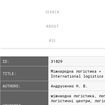
SEARCH
ABOUT
RSS
ID:
31829
Міжнародна логістика =
TITLE:
International logistics
AUTHORS:
Андрусенко Н. В.
міжнаодна логістика, ло
логістичні центри, логі