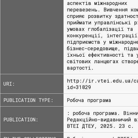
аспектів міжнародних
перевезень. Вивчення ко
сприяє розвитку здатнос
приймати управлінські р
умовах глобалізації та
конкуренції, інтеграції
підприємств у міжнародн
бізнес-середовище, підв
їхньої ефективності та 
світових ланцюгах створ
вартості.
http://ir.vtei.edu.ua/c
URI:
id=31829
PUBLICATION TYPE:
Робоча програма
: робоча програма. Вінн
PUBLICATION:
Редакційно-видавничий в
ВТЕІ ДТЕУ, 2025. 23 с.