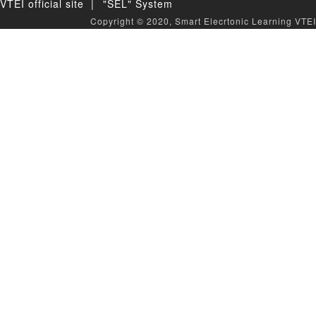
VTEI official site |
"SEL" System
Copyright © 2020, Smart Elecrtonic Learning VTEI