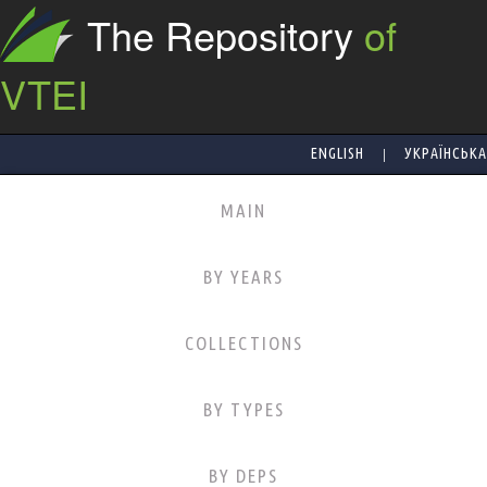
The Repository
of
VTEI
|
ENGLISH
УКРАЇНСЬКА
MAIN
BY YEARS
COLLECTIONS
BY TYPES
BY DEPS