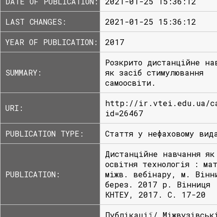
DATE OF PUBLICATION:
2021-01-25 15:36:12
LAST CHANGES:
2021-01-25 15:36:12
YEAR OF PUBLICATION:
2017
Розкрито дистанційне на
SUMMARY:
як засіб стимулювання
самоосвіти.
http://ir.vtei.edu.ua/c
URI:
id=26467
PUBLICATION TYPE:
Стаття у нефаховому вид
Дистанційне навчання як
освітня технологія : ма
PUBLICATION:
міжв. вебінару, м. Вінн
берез. 2017 р. Вінниця 
КНТЕУ, 2017. С. 17-20
Публікації/ Міжвузівськ