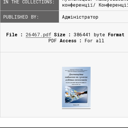
IN THE COLLECTIONS:
конференції/ Конференці
PUBLISHED BY:
Адміністратор
File :
26467.pdf
Size :
386441 byte
Format 
PDF
Access :
For all