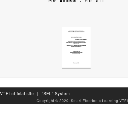
PDF
Access :
For all
VTEI official site |
"SEL" System
Copyright © 2020, Smart Elecrtonic Learning VTEI