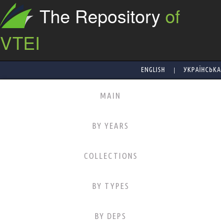
The Repository
of
VTEI
|
ENGLISH
УКРАЇНСЬКА
MAIN
BY YEARS
COLLECTIONS
BY TYPES
BY DEPS