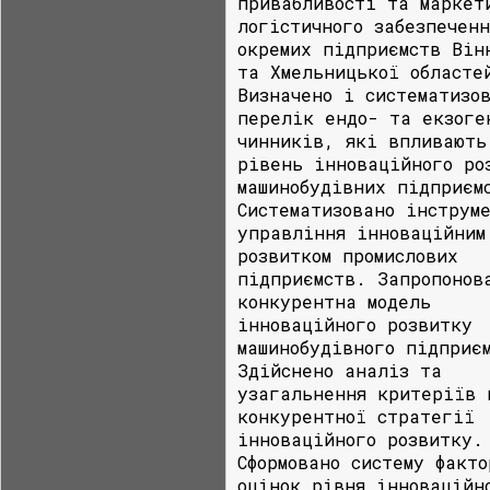
привабливості та маркет
логістичного забезпеченн
окремих підприємств Він
та Хмельницької областе
Визначено і систематизо
перелік ендо- та екзоге
чинників, які впливають
рівень інноваційного ро
машинобудівних підприєм
Систематизовано інструм
управління інноваційним
розвитком промислових
підприємств. Запропонов
конкурентна модель
інноваційного розвитку
машинобудівного підприє
Здійснено аналіз та
узагальнення критеріїв 
конкурентної стратегії
інноваційного розвитку.
Сформовано систему факто
оцінок рівня інноваційн