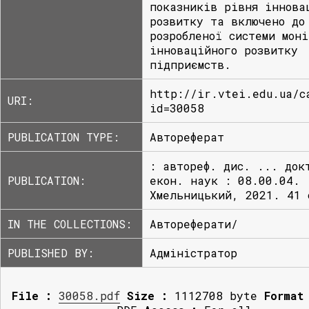
показників рівня іннова
розвитку та включено до
розробленої системи мон
інноваційного розвитку
підприємств.
http://ir.vtei.edu.ua/c
URI:
id=30058
PUBLICATION TYPE:
Автореферат
: автореф. дис. ... док
PUBLICATION:
екон. наук : 08.00.04.
Хмельницький, 2021. 41 
IN THE COLLECTIONS:
Автореферати/
PUBLISHED BY:
Адміністратор
File :
30058.pdf
Size :
1112708 byte
Format