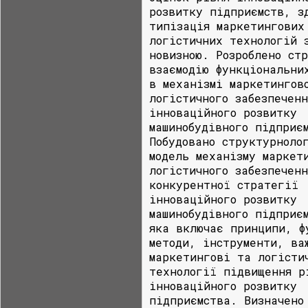
розвитку підприємств, з
типізація маркетингових
логістичних технологій 
новизною. Розроблено ст
взаємодію функціональни
в механізмі маркетингов
логістичного забезпеченн
інноваційного розвитку
машинобудівного підприє
Побудовано структурноло
модель механізму маркет
логістичного забезпеченн
конкурентної стратегії
інноваційного розвитку
машинобудівного підприє
яка включає принципи, ф
методи, інструменти, ва
маркетингові та логісти
технології підвищення р
інноваційного розвитку
підприємства. Визначено