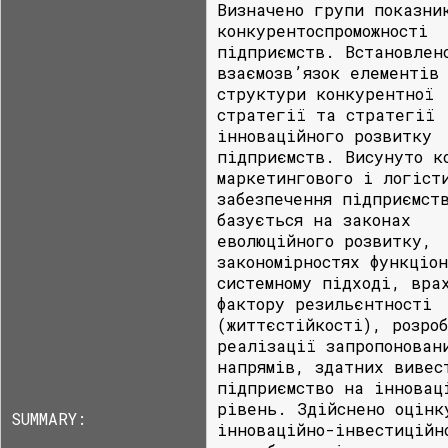
Визначено групи показни
конкурентоспроможності
підприємств. Встановлен
взаємозв’язок елементів
структури конкурентної
стратегії та стратегії
інноваційного розвитку
підприємств. Висунуто к
маркетингового і логіст
забезпечення підприємст
базується на законах
еволюційного розвитку,
закономірностях функціо
системному підході, вра
фактору резильєнтності
(життєстійкості), розро
реалізації запропонован
напрямів, здатних вивес
підприємство на інновац
рівень. Здійснено оцінк
SUMMARY:
інноваційно-інвестиційн