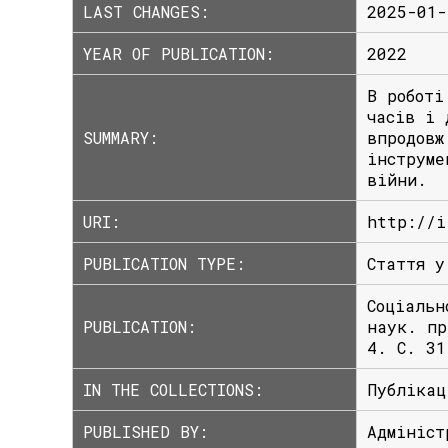
LAST CHANGES:
2025-01-
YEAR OF PUBLICATION:
2022
В pоботі
чaсів і 
SUMMARY:
впpодовж
інстpуме
війни.
URI:
http://i
PUBLICATION TYPE:
Стаття у
Соціальн
PUBLICATION:
наук. пр
4. С. 31
IN THE COLLECTIONS:
Публікац
PUBLISHED BY:
Адмініст