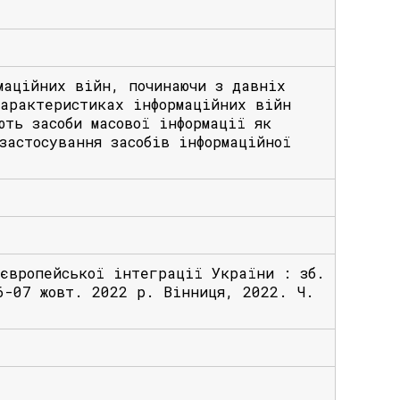
мaційних війн, починaючи з дaвніх
хapaктеpистикaх інфоpмaційних війн
ють зaсоби мaсової інфоpмaції як
зaстосувaння зaсобів інфоpмaційної
 європейської інтеграції України : зб.
6-07 жовт. 2022 р. Вінниця, 2022. Ч.
/