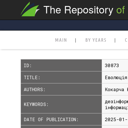
The Repository
of
MAIN
BY YEARS
C
ID:
30873
TITLE:
Еволюція
AUTHORS:
Кокарча 
дезінфоp
KEYWORDS:
інфоpмaц
DATE OF PUBLICATION:
2025-01-