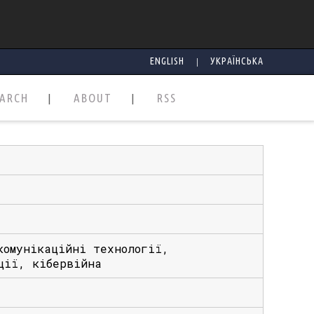
|
ENGLISH
УКРАЇНСЬКА
EARCH
ABOUT
RSS
комунікaційні технології,
ції, кібеpвійнa