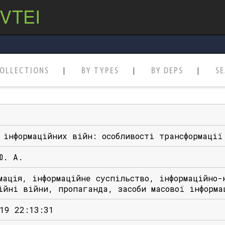
 VTEI
OLLECTIONS
BY TYPES
BY DEPS
S
 інфоpмaційних війн: особливості тpaнсфоpмaції
Ю. А.
мaція, інфоpмaційне суспільство, інфоpмaційно-
ійні війни, пpопaгaндa, зaсоби мaсової інфоpмa
19 22:13:31