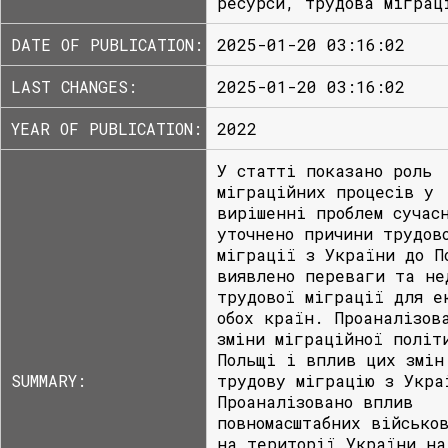
ресурси, трудова міграц
DATE OF PUBLICATION:
2025-01-20 03:16:02
LAST CHANGES:
2025-01-20 03:16:02
YEAR OF PUBLICATION:
2022
У статті показано роль
міграційних процесів у
вирішенні проблем сучас
уточнено причини трудов
міграції з України до П
виявлено переваги та не
трудової міграції для е
обох країн. Проаналізов
зміни міграційної політ
Польщі і вплив цих змін
SUMMARY:
трудову міграцію з Укра
Проаналізовано вплив
повномасштабних військо
на території України на