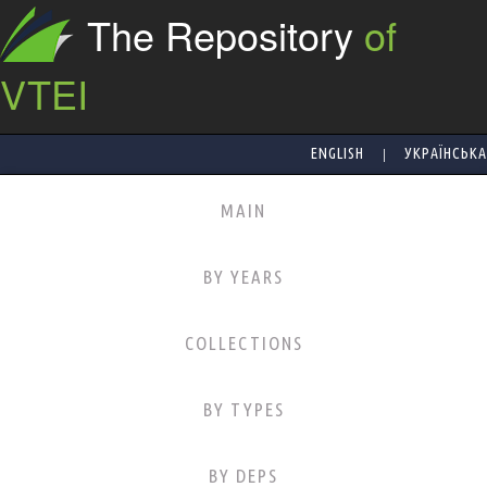
The Repository
of
VTEI
|
ENGLISH
УКРАЇНСЬКА
MAIN
BY YEARS
COLLECTIONS
BY TYPES
BY DEPS