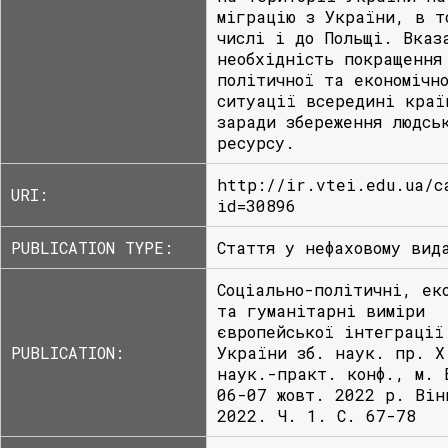
міграцію з України, в т
числі і до Польщі. Вказ
необхідність покращення
політичної та економічн
ситуації всередині краї
заради збереження людсь
ресурсу.
http://ir.vtei.edu.ua/c
URI:
id=30896
PUBLICATION TYPE:
Стаття у нефаховому вид
Соціально-політичні, ек
та гуманітарні виміри
європейської інтеграції
PUBLICATION:
України зб. наук. пр. Х
наук.-практ. конф., м. 
06-07 жовт. 2022 р. Він
2022. Ч. 1. С. 67-78