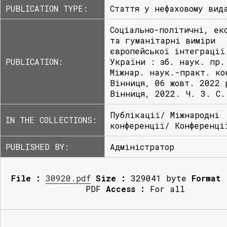
PUBLICATION TYPE:
Стаття у нефаховому вид
Соціально-політичні, ек
та гуманітарні виміри
європейської інтеграції
PUBLICATION:
України : зб. наук. пр.
Міжнар. наук.-практ. ко
Вінниця, 06 жовт. 2022 
Вінниця, 2022. Ч. 3. С.
Публікації/ Міжнародні
IN THE COLLECTIONS:
конференції/ Конференці
PUBLISHED BY:
Адміністратор
File :
30920.pdf
Size :
329041 byte
Format 
PDF
Access :
For all