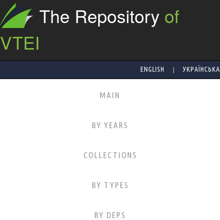
The Repository
of
VTEI
|
ENGLISH
УКРАЇНСЬКА
MAIN
BY YEARS
COLLECTIONS
BY TYPES
BY DEPS