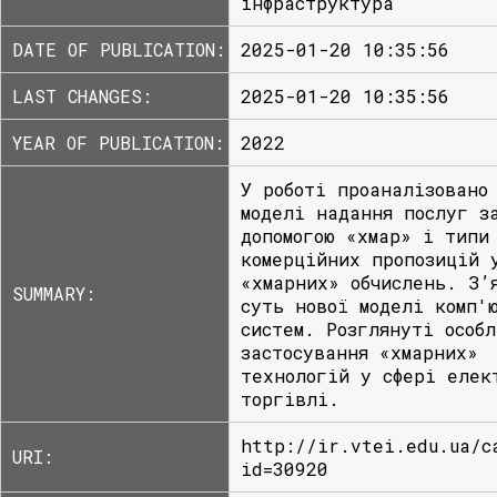
інфраструктура
DATE OF PUBLICATION:
2025-01-20 10:35:56
LAST CHANGES:
2025-01-20 10:35:56
YEAR OF PUBLICATION:
2022
У роботі проаналізовано
моделі надання послуг з
допомогою «хмар» і типи
комерційних пропозицій 
«хмарних» обчислень. З’
SUMMARY:
суть нової моделі комп'
систем. Розглянуті особл
застосування «хмарних»
технологій у сфері елек
торгівлі.
http://ir.vtei.edu.ua/c
URI:
id=30920