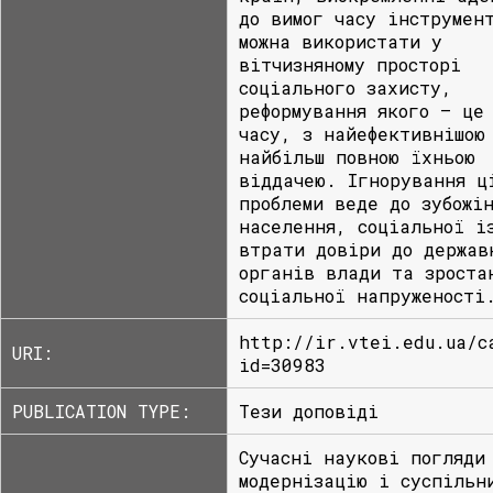
до вимог часу інструмен
можна використати у
вітчизняному просторі
соціального захисту,
реформування якого – це
часу, з найефективнішою
найбільш повною їхньою
віддачею. Ігнорування ц
проблеми веде до зубожі
населення, соціальної і
втрати довіри до держав
органів влади та зроста
соціальної напруженості
http://ir.vtei.edu.ua/c
URI:
id=30983
PUBLICATION TYPE:
Тези доповіді
Сучасні наукові погляди
модернізацію і суспільн