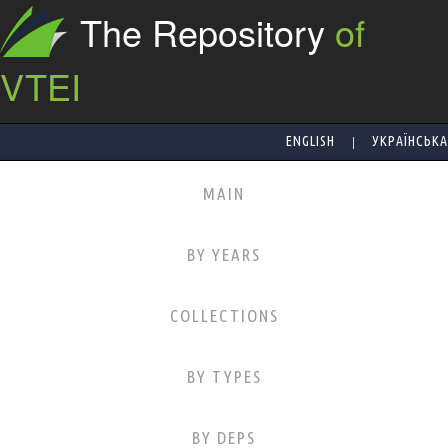
The Repository
of
VTEI
|
ENGLISH
УКРАЇНСЬКА
MAIN
BY YEARS
COLLECTIONS
BY TYPES
BY DEPS