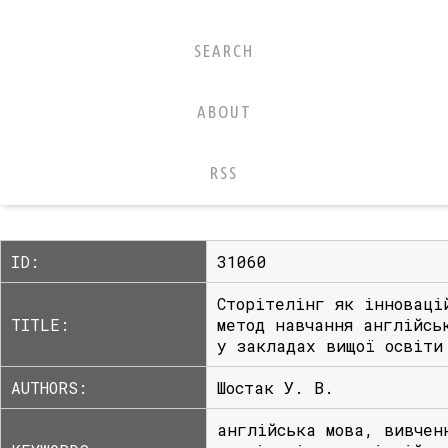
SEARCH
ABOUT
RSS
ID:
31060
Сторітелінг як інноваці
TITLE:
метод навчання англійсь
у закладах вищої освіти
AUTHORS:
Шостак У. В.
англійська мова, вивчен