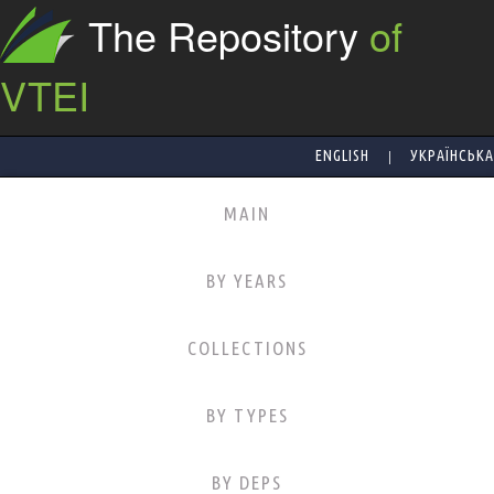
The Repository
of
VTEI
|
ENGLISH
УКРАЇНСЬКА
MAIN
BY YEARS
COLLECTIONS
BY TYPES
BY DEPS