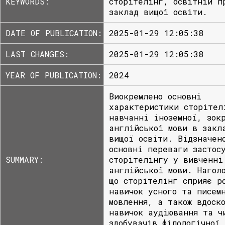
KEYWORDS:
сторітелінг, освітній п
заклад вищої освіти.
DATE OF PUBLICATION:
2025-01-29 12:05:38
LAST CHANGES:
2025-01-29 12:05:38
YEAR OF PUBLICATION:
2024
Виокремлено основні
характеристики сторітел
навчанні іноземної, зок
англійської мови в закл
вищої освіти. Відзначен
основні переваги застос
SUMMARY:
сторітелінгу у вивченні
англійської мови. Нагол
що сторітелінг сприяє р
навичок усного та писем
мовлення, а також вдоск
навичок аудіювання та ч
здобувачів філологічної