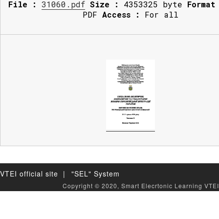
File :
31060.pdf
Size :
4353325 byte
Format
PDF
Access :
For all
VTEI official site |
"SEL" System
Copyright © 2020, Smart Elecrtonic Learning VTEI