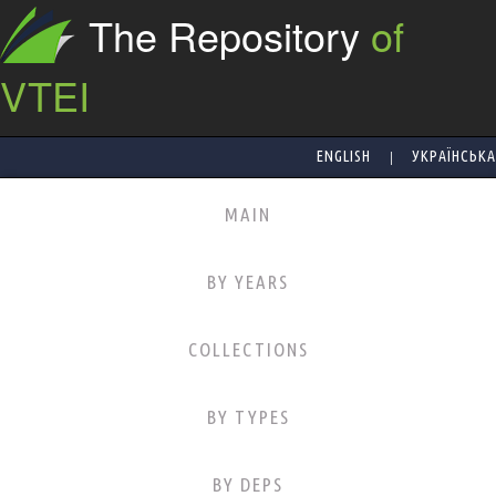
The Repository
of
VTEI
|
ENGLISH
УКРАЇНСЬКА
MAIN
BY YEARS
COLLECTIONS
BY TYPES
BY DEPS