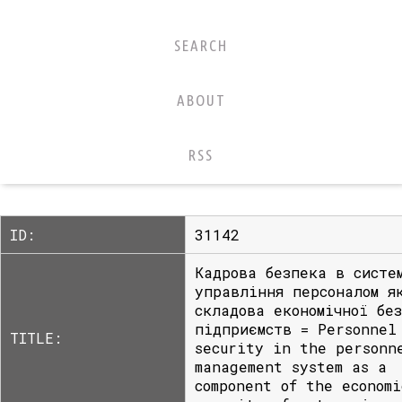
SEARCH
ABOUT
RSS
ID:
31142
Кадрова безпека в систе
управління персоналом я
складова економічної бе
підприємств = Personnel
TITLE:
security in the personn
management system as a
component of the economi