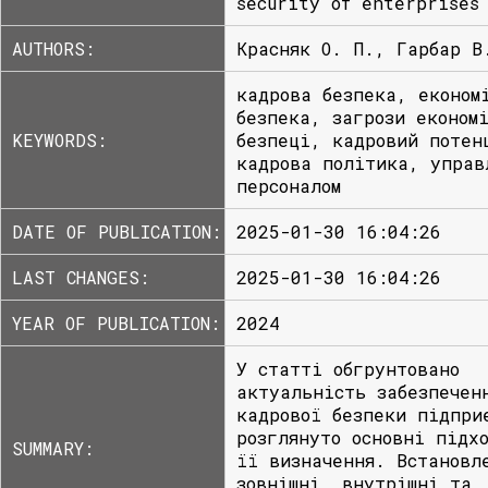
security of enterprises
AUTHORS:
Красняк О. П., Гарбар В
кадрова безпека, економ
безпека, загрози економ
KEYWORDS:
безпеці, кадровий потен
кадрова політика, управ
персоналом
DATE OF PUBLICATION:
2025-01-30 16:04:26
LAST CHANGES:
2025-01-30 16:04:26
YEAR OF PUBLICATION:
2024
У статті обгрунтовано
актуальність забезпечен
кадрової безпеки підпри
розглянуто основні підх
SUMMARY:
її визначення. Встановл
зовнішні, внутрішні та