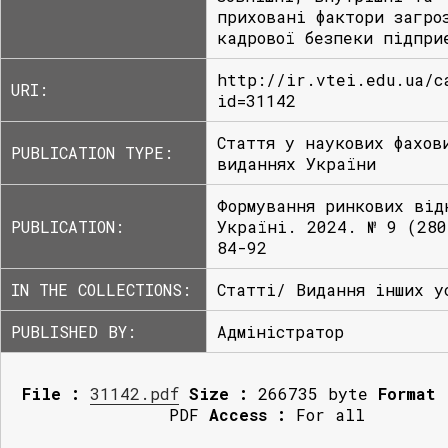
приховані фактори загро
кадрової безпеки підпри
http://ir.vtei.edu.ua/c
URI:
id=31142
Стаття у наукових фахов
PUBLICATION TYPE:
виданнях України
Формування ринкових від
PUBLICATION:
Україні. 2024. № 9 (280
84-92
IN THE COLLECTIONS:
Статті/ Видання інших у
PUBLISHED BY:
Адміністратор
File :
31142.pdf
Size :
266735 byte
Format 
PDF
Access :
For all