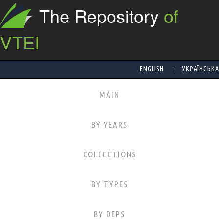
The Repository
of
VTEI
|
ENGLISH
УКРАЇНСЬКА
MAIN
BY YEARS
COLLECTIONS
BY TYPES
BY DEPS