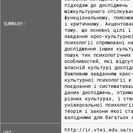
підходам до досліджень
міжкультурного спілкува
функціональному, поясню
SUMMARY:
і критичному. Акцентова
тому, що основні цілі і
завдання крос-культурно
психології спрямовані н
дослідження інших культ
пошук тих психологічних
особливостей, які відсу
власній культурі дослід
Важливим завданням крос
культурної психології є
поєднання і систематиза
даних досліджень, отрим
різних культурах, і ств
універсальної психологі
теорія і закони якої ст
валідними для багатьох 
http://ir.vtei.edu.ua/c
URI: