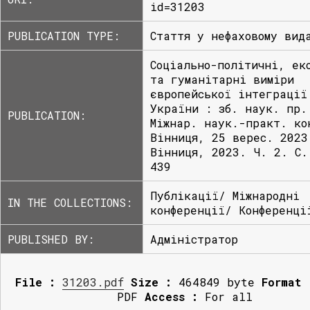
id=31203
PUBLICATION TYPE:
Стаття у нефаховому вид
Соціально-політичні, ек
та гуманітарні виміри
європейської інтеграції
України : зб. наук. пр.
PUBLICATION:
Міжнар. наук.-практ. ко
Вінниця, 25 верес. 2023
Вінниця, 2023. Ч. 2. С.
439
Публікації/ Міжнародні
IN THE COLLECTIONS:
конференції/ Конференці
PUBLISHED BY:
Адміністратор
File :
31203.pdf
Size :
464849 byte
Format 
PDF
Access :
For all