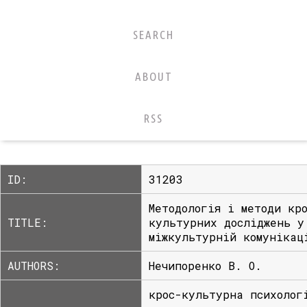
SEARCH
ABOUT
RSS
ID:
31203
Методологія і методи кр
TITLE:
культурних досліджень у
міжкультурній комунікац
AUTHORS:
Нечипоренко В. О.
крос-культурна психолог