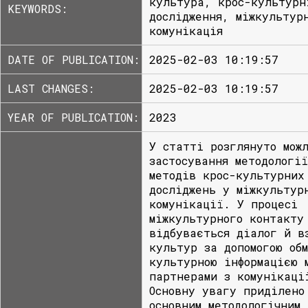
культура, крос-культурн
KEYWORDS:
дослідження, міжкультур
комунікація
DATE OF PUBLICATION:
2025-02-03 10:19:57
LAST CHANGES:
2025-02-03 10:19:57
YEAR OF PUBLICATION:
2023
У статті розглянуто мож
застосування методологі
методів крос-культурних
досліджень у міжкультур
комунікації. У процесі
міжкультурного контакту
відбувається діалог й в
культур за допомогою об
культурною інформацією 
партнерами з комунікаці
Основну увагу приділено
основним методологічним