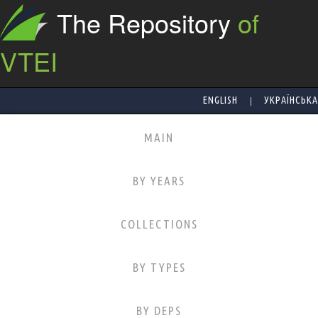
The Repository
of
VTEI
|
ENGLISH
УКРАЇНСЬКА
MAIN
BY YEARS
COLLECTIONS
BY TYPES
BY DEPS