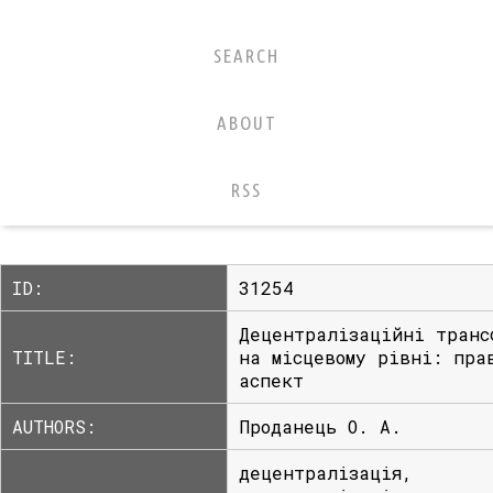
SEARCH
ABOUT
RSS
ID:
31254
Децентралізаційні транс
TITLE:
на місцевому рівні: пра
аспект
AUTHORS:
Проданець О. А.
децентралізація,