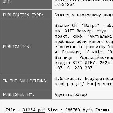
URI:
id=31254
PUBLICATION TYPE:
Стаття у нефаховому вид
Вісник СНТ "Ватра" : зб
пр. ХІIІ Всеукр. студ. 
практ. конф. "Актуальні
проблеми ефективного со
PUBLICATION:
економічного розвитку У
м. Вінниця, 18 квіт. 20
Вінниця : Редакційно-ви
відділ ВТЕІ ДТЕУ, 2024.
187. С. 280-287
Публікації/ Всеукраїнсь
IN THE COLLECTIONS:
конференції/ Конференці
PUBLISHED BY:
Адміністратор
File :
31254.pdf
Size :
285760 byte
Format 