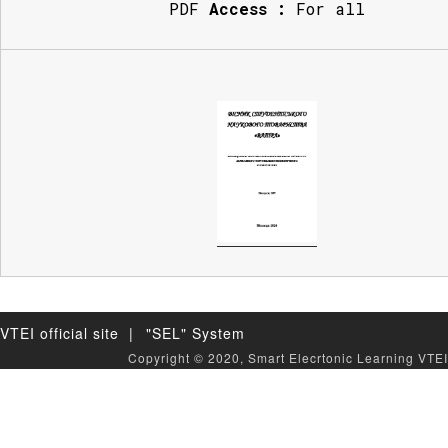
PDF
Access :
For all
VTEI official site |
"SEL" System
Copyright © 2020, Smart Elecrtonic Learning VTEI