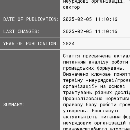
неурядові організації, 
сектор
DATE OF PUBLICATION:
2025-02-05 11:10:16
LAST CHANGES:
2025-02-05 11:10:16
YEAR OF PUBLICATION:
2024
Стаття присвячена актуа
питанням аналізу роботи
громадських формувань.
Визначено ключове понят
терміну «неурядові/гром
організації» на основі
трактувань різних дослі
Проаналізовано норматив
SUMMARY:
правову базу роботи гро
утворень. Розглянуто
актуальність питання фо
неурядових організацій 
повномасштабного вторгн