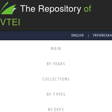
The Repository
of
VTEI
|
ENGLISH
УКРАЇНСЬКА
MAIN
BY YEARS
COLLECTIONS
BY TYPES
BY DEPS