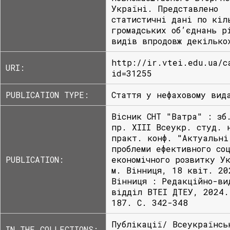
Україні. Представлено
статистичні дані по кіл
громадських об’єднань р
видів впродовж декілько
http://ir.vtei.edu.ua/c
URI:
id=31255
PUBLICATION TYPE:
Стаття у нефаховому вид
Вісник СНТ "Ватра" : зб
пр. ХІIІ Всеукр. студ. 
практ. конф. "Актуальні
проблеми ефективного со
PUBLICATION:
економічного розвитку У
м. Вінниця, 18 квіт. 20
Вінниця : Редакційно-ви
відділ ВТЕІ ДТЕУ, 2024.
187. С. 342-348
Публікації/ Всеукраїнсь
IN THE COLLECTIONS: