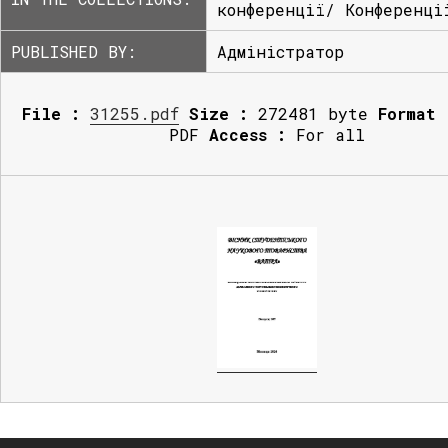
конференції/ Конференці
PUBLISHED BY:
Адміністратор
File :
31255.pdf
Size :
272481 byte
Format 
PDF
Access :
For all