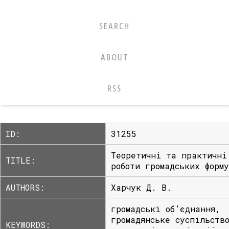
SEARCH
ABOUT
RSS
ID:
31255
Теоретичні та практичні
TITLE:
роботи громадських форм
AUTHORS:
Харчук Д. В.
громадські об’єднання,
громадянське суспільств
KEYWORDS: