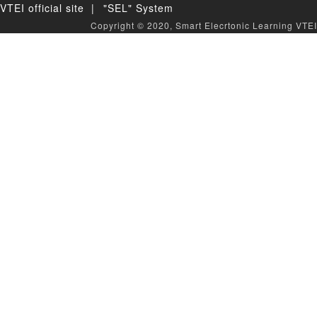
VTEI official site |
"SEL" System
Copyright © 2020, Smart Elecrtonic Learning VTEI