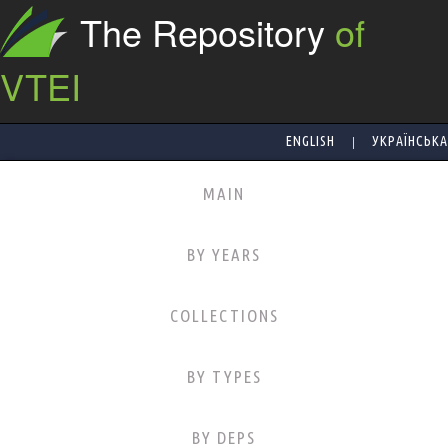
The Repository
of
VTEI
|
ENGLISH
УКРАЇНСЬКА
MAIN
BY YEARS
COLLECTIONS
BY TYPES
BY DEPS