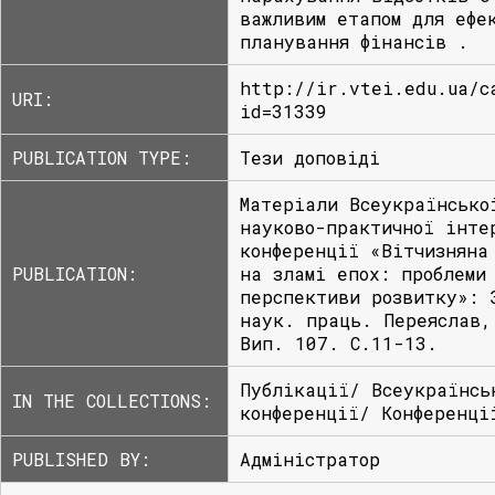
важливим етапом для ефе
планування фінансів .
http://ir.vtei.edu.ua/c
URI:
id=31339
PUBLICATION TYPE:
Тези доповіді
Матеріали Всеукраїнсько
науково-практичної інте
конференції «Вітчизняна
PUBLICATION:
на зламі епох: проблеми
перспективи розвитку»: 
наук. праць. Переяслав,
Вип. 107. С.11-13.
Публікації/ Всеукраїнсь
IN THE COLLECTIONS:
конференції/ Конференці
PUBLISHED BY:
Адміністратор