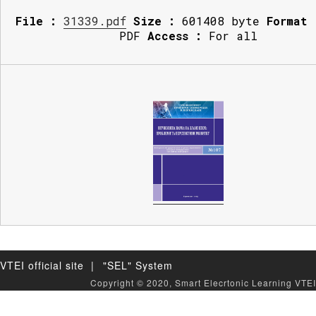
File :
31339.pdf
Size :
601408 byte
Format 
PDF
Access :
For all
VTEI official site |
"SEL" System
Copyright © 2020, Smart Elecrtonic Learning VTEI