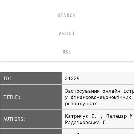
SEARCH
ABOUT
RSS
ID:
31339
Застосування онлайн іст
TITLE:
у фінансово-економічних
розрахунках
Катричук І. , Паламар М
AUTHORS:
Радзіховська Л.