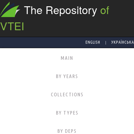
The Repository
of
VTEI
|
ENGLISH
УКРАЇНСЬКА
MAIN
BY YEARS
COLLECTIONS
BY TYPES
BY DEPS