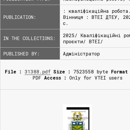
: кваліфікаційна робота
PUBLICATION:
Вінниця : ВТЕІ ДТЕУ, 20
с.
2025/ Кваліфікаційні ро
IN THE COLLECTIONS:
проєкти/ ВТЕІ/
PUBLISHED BY:
Адміністратор
File :
31388.pdf
Size :
7523558 byte
Format
PDF
Access :
Only for VTEI users