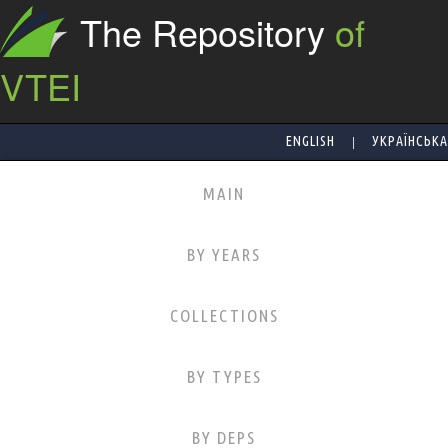
The Repository
of
VTEI
|
ENGLISH
УКРАЇНСЬКА
MAIN
BY YEARS
COLLECTIONS
BY TYPES
BY DEPS