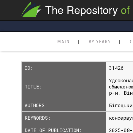
The Repository
of
MAIN
BY YEARS
C
ID:
31426
Удоскона
TITLE:
обмежено
р-н, Він
AUTHORS:
Бігоцьки
KEYWORDS:
консерву
DATE OF PUBLICATION:
2025-08-