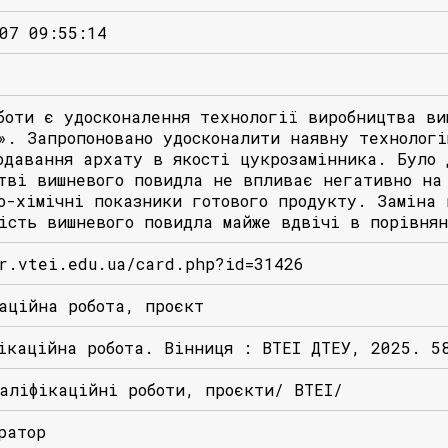
07 09:55:14
боти є удосконалення технології виробництва ви
». Запропоновано удосконалити наявну технологі
одавання архату в якості цукрозамінника. Було 
тві вишневого повидла не впливає негативно на
о-хімічні показники готового продукту. Заміна 
ість вишневого повидла майже вдвічі в порівня
r.vtei.edu.ua/card.php?id=31426
аційна робота, проєкт
ікаційна робота. Вінниця : ВТЕІ ДТЕУ, 2025. 5
аліфікаційні роботи, проєкти/ ВТЕІ/
ратор