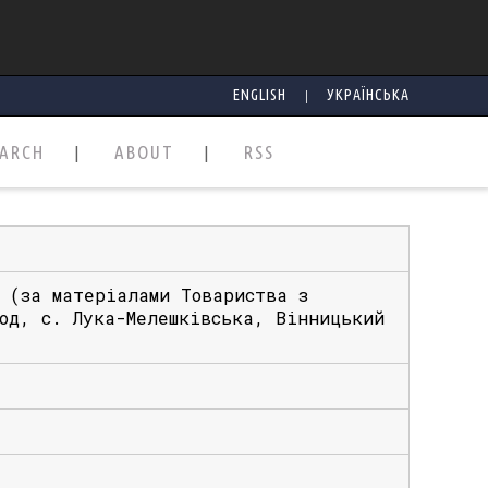
|
ENGLISH
УКРАЇНСЬКА
EARCH
ABOUT
RSS
 (за матеріалами Товариства з
вод, с. Лука-Мелешківська, Вінницький