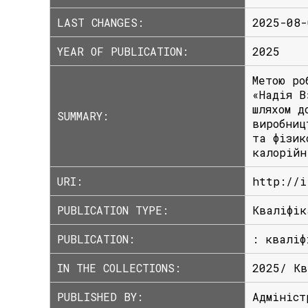
LAST CHANGES:
2025-08-
YEAR OF PUBLICATION:
2025
Метою ро
«Надія В
шляхом д
SUMMARY:
виробниц
та фізик
калорійн
URI:
http://i
PUBLICATION TYPE:
Кваліфік
PUBLICATION:
: кваліф
IN THE COLLECTIONS:
2025/ Кв
PUBLISHED BY:
Адмініст