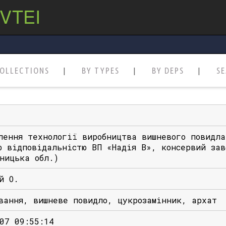
 VTEI
OLLECTIONS
BY TYPES
BY DEPS
S
лення технології виробництва вишневого повидла
ю відповідальністю ВП «Надія В», консервий за
ницька обл.)
й О.
вання, вишневе повидло, цукрозамінник, архат
07 09:55:14