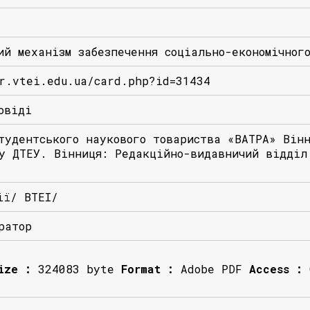
ий механізм забезпечення соціально-економічног
r.vtei.edu.ua/card.php?id=31434
овіді
тудентського наукового товариства «ВАТРА» Вінн
у ДТЕУ. Вінниця: Редакційно-видавничий відділ
ії/ ВТЕІ/
ратор
ize :
324083 byte
Format :
Adobe PDF
Access :
O