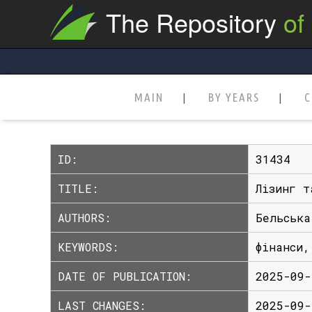
The Repository
of
MAIN
BY YEARS
C
ID:
31434
TITLE:
Лізинг т
AUTHORS:
Бельська
KEYWORDS:
фінанси,
DATE OF PUBLICATION:
2025-09-
LAST CHANGES:
2025-09-