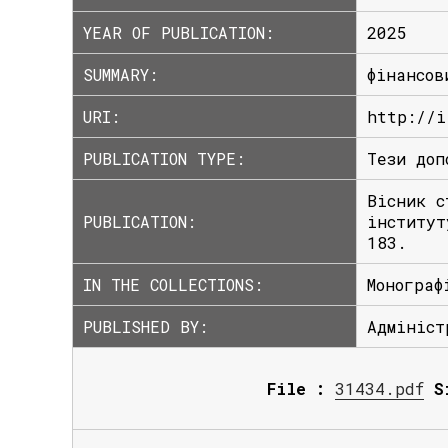
YEAR OF PUBLICATION:
2025
SUMMARY:
фінансов
URI:
http://i
PUBLICATION TYPE:
Тези доп
Вісник с
PUBLICATION:
інститут
183.
IN THE COLLECTIONS:
Монограф
PUBLISHED BY:
Адмініст
File :
31434.pdf
S