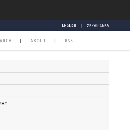
|
ENGLISH
УКРАЇНСЬКА
EARCH
ABOUT
RSS
инг