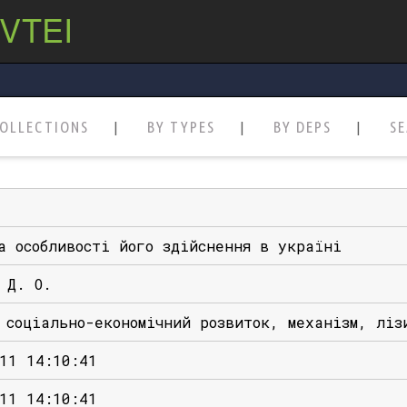
 VTEI
OLLECTIONS
BY TYPES
BY DEPS
S
а особливості його здійснення в україні
 Д. О.
 соціально-економічний розвиток, механізм, ліз
11 14:10:41
11 14:10:41