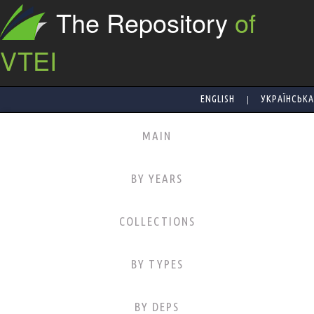
The Repository
of
VTEI
|
ENGLISH
УКРАЇНСЬКА
MAIN
BY YEARS
COLLECTIONS
BY TYPES
BY DEPS