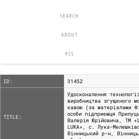
SEARCH
ABOUT
RSS
ID:
31452
Удосконалення технологі
виробництва згущеного м
кавою (за матеріалами Ф
особи підприємця Прилуц
TITLE:
Валерія Юрійовича, ТМ «
LUKA», с. Лука-Мелешків
Вінницький р-н, Вінниць