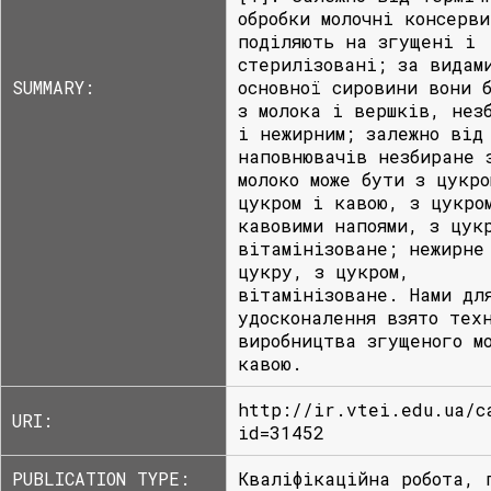
обробки молочні консерви
поділяють на згущені і
стерилізовані; за видам
SUMMARY:
основної сировини вони 
з молока і вершків, нез
і нежирним; залежно від
наповнювачів незбиране 
молоко може бути з цукро
цукром і кавою, з цукро
кавовими напоями, з цук
вітамінізоване; нежирне
цукру, з цукром,
вітамінізоване. Нами дл
удосконалення взято тех
виробництва згущеного м
кавою.
http://ir.vtei.edu.ua/c
URI:
id=31452
PUBLICATION TYPE:
Кваліфікаційна робота, 