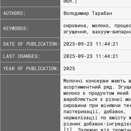
обл.)
AUTHORS:
Володимир Тарабан
сировина, молоко, проце
KEYWORDS:
згущення, вакуум-випарн
DATE OF PUBLICATION:
2025-09-23 11:44:21
LAST CHANGES:
2025-09-23 11:44:21
YEAR OF PUBLICATION:
2025
Молочні консерви мають 
асортиментний ряд. Згущ
молоко є продуктом який
виробляється з різної мо
сировини при міняючи те
пастеризації, добавок,
нормалізації по вмісту 
різних добавок-інгредіє
[1]. Залежно від терміч