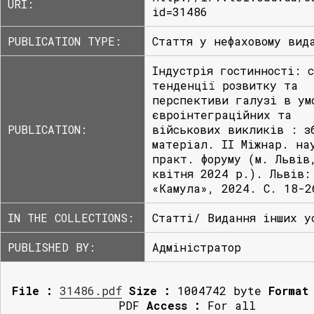
URI:
id=31486
PUBLICATION TYPE:
Стаття у нефаховому вид
Індустрія гостинності: 
тенденції розвитку та
перспективи галузі в ум
євроінтеграційних та
PUBLICATION:
військових викликів : з
матеріал. ІІ Міжнар. на
практ. форуму (м. Львів
квітня 2024 р.). Львів:
«Камула», 2024. С. 18-2
IN THE COLLECTIONS:
Статті/ Видання інших у
PUBLISHED BY:
Адміністратор
File :
31486.pdf
Size :
1004742 byte
Format
PDF
Access :
For all