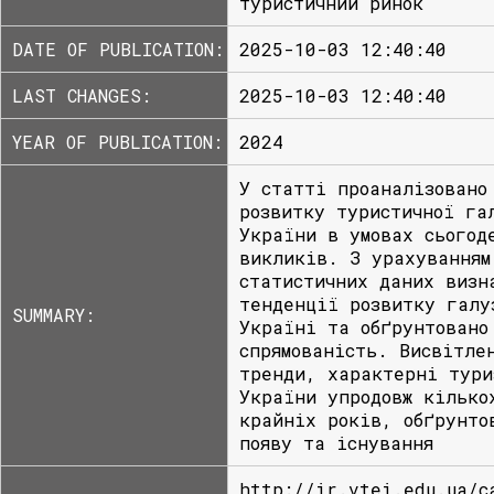
туристичний ринок
DATE OF PUBLICATION:
2025-10-03 12:40:40
LAST CHANGES:
2025-10-03 12:40:40
YEAR OF PUBLICATION:
2024
У статті проаналізовано
розвитку туристичної га
України в умовах сьогод
викликів. З урахуванням
статистичних даних визн
тенденції розвитку галу
SUMMARY:
Україні та обґрунтовано
спрямованість. Висвітле
тренди, характерні тури
України упродовж кілько
крайніх років, обґрунто
появу та існування
http://ir.vtei.edu.ua/c