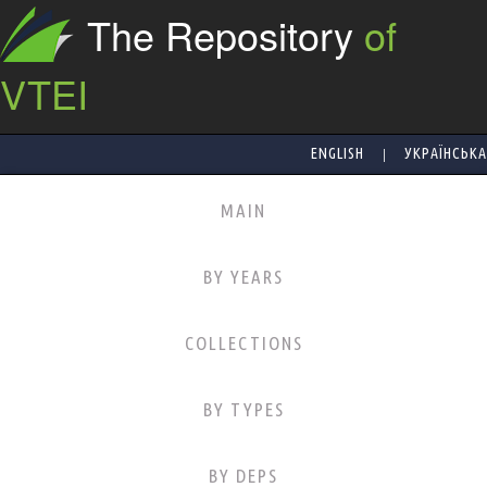
The Repository
of
VTEI
|
ENGLISH
УКРАЇНСЬКА
MAIN
BY YEARS
COLLECTIONS
BY TYPES
BY DEPS