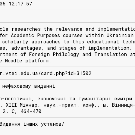
06 12:17:57
cle researches the relevance and implementati
for Academic Purposes courses within Ukrainian
 scholarly approaches to this educational tech
es, advantages, and stages of implementation.
rtment of Foreign Philology and Translation a
e Moodle platform.
r.vtei.edu.ua/card.php?id=31502
 нефаховому виданні
о-політичні, економічні та гуманітарні виміри
. ХІІІ Міжнар. наук.-практ. конф., м. Вінниця
 2. С, 464-470
Видання інших установ/