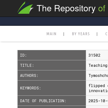
The Repository
of
MAIN
BY YEARS
C
ID:
31502
TITLE:
Teaching
AUTHORS:
Tymoshch
flipped 
KEYWORDS:
innovati
DATE OF PUBLICATION:
2025-10-