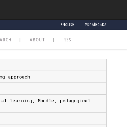
|
ENGLISH
УКРАЇНСЬКА
EARCH
ABOUT
RSS
ng approach
tal learning, Moodle, pedagogical