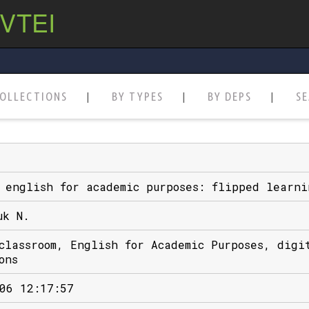
 VTEI
OLLECTIONS
BY TYPES
BY DEPS
S
 english for academic purposes: flipped learni
uk N.
classroom, English for Academic Purposes, digi
ons
06 12:17:57