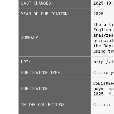
LAST CHANGES:
2025-10-
YEAR OF PUBLICATION:
2025
The arti
English 
analyzes
SUMMARY:
principl
the Depa
using th
URI:
http://i
PUBLICATION TYPE:
Стаття у
Соціальн
PUBLICATION:
наук. пр
2025. Ч.
IN THE COLLECTIONS:
Статті/ 