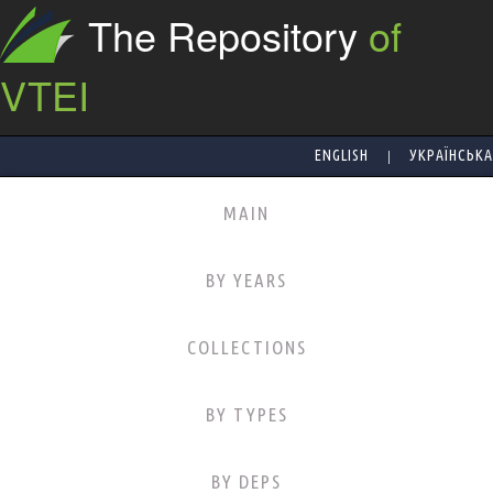
The Repository
of
VTEI
|
ENGLISH
УКРАЇНСЬКА
MAIN
BY YEARS
COLLECTIONS
BY TYPES
BY DEPS