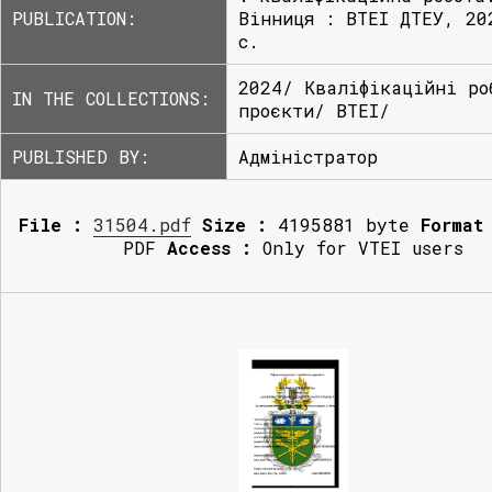
PUBLICATION:
Вінниця : ВТЕІ ДТЕУ, 20
с.
2024/ Кваліфікаційні ро
IN THE COLLECTIONS:
проєкти/ ВТЕІ/
PUBLISHED BY:
Адміністратор
File :
31504.pdf
Size :
4195881 byte
Format
PDF
Access :
Only for VTEI users