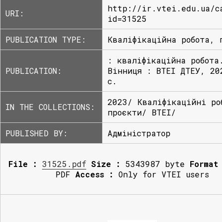
http://ir.vtei.edu.ua/c
URI:
id=31525
PUBLICATION TYPE:
Кваліфікаційна робота, 
: кваліфікаційна робота
PUBLICATION:
Вінниця : ВТЕІ ДТЕУ, 20
с.
2023/ Кваліфікаційні ро
IN THE COLLECTIONS:
проєкти/ ВТЕІ/
PUBLISHED BY:
Адміністратор
File :
31525.pdf
Size :
5343987 byte
Format
PDF
Access :
Only for VTEI users