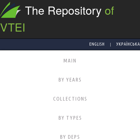
The Repository
of
VTEI
|
ENGLISH
УКРАЇНСЬКА
MAIN
BY YEARS
COLLECTIONS
BY TYPES
BY DEPS