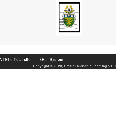
VTEI official site |
"SEL" System
Copyright © 2020, Smart Elecrtonic Learning VTEI