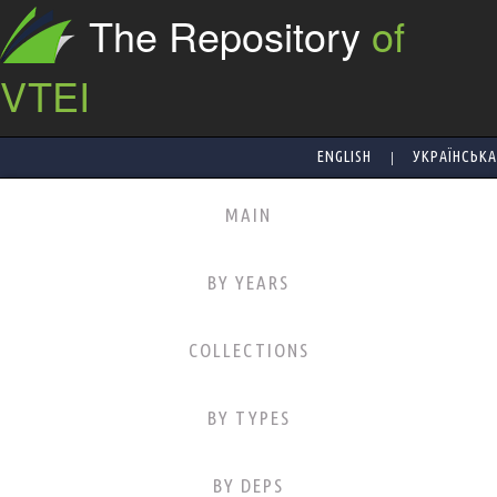
The Repository
of
VTEI
|
ENGLISH
УКРАЇНСЬКА
MAIN
BY YEARS
COLLECTIONS
BY TYPES
BY DEPS