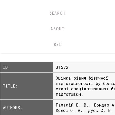
SEARCH
ABOUT
RSS
ID:
31572
Оцінка рівня фізичної
підготовленості футболі
TITLE:
етапі спеціалізованої б
підготовки.
Гамалій В. В., Бондар А
AUTHORS:
Колос О. А., Дусь С. В.