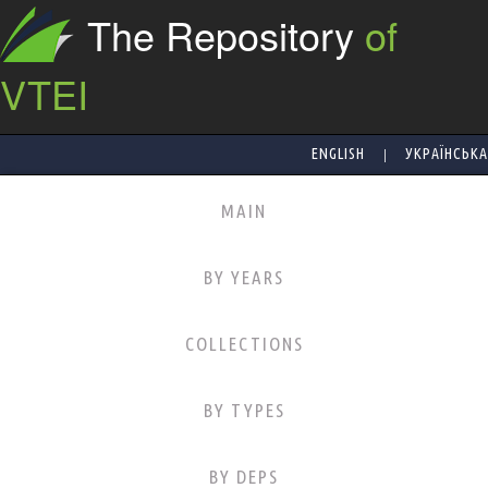
The Repository
of
VTEI
|
ENGLISH
УКРАЇНСЬКА
MAIN
BY YEARS
COLLECTIONS
BY TYPES
BY DEPS