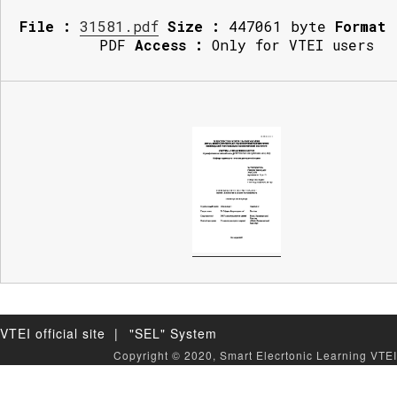
File :
31581.pdf
Size :
447061 byte
Format 
PDF
Access :
Only for VTEI users
VTEI official site |
"SEL" System
Copyright © 2020, Smart Elecrtonic Learning VTEI