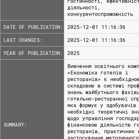
гостинності, ефективніс
діяльності,
конкурентоспроможність
DATE OF PUBLICATION:
2025-12-01 11:16:36
LAST CHANGES:
2025-12-01 11:16:36
YEAR OF PUBLICATION:
2025
Вивчення освітнього ком
«Економіка готелів і
ресторанів» є необхідно
складовою в системі про
знань майбутнього фахів
готельно-ресторанної сп
яка формує у здобувачів
необхідні теоретичні зн
щодо управління господа
SUMMARY:
фінансовою діяльністю г
ресторанів, практичних 
застосування методичного