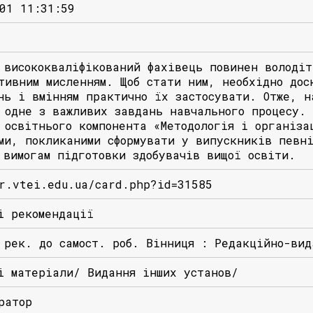
01 11:31:59
 висококваліфікований фахівець повинен володіт
тивним мисленням. Щоб стати ним, необхідно дос
нь і вмінням практично їх застосувати. Отже, н
 одне з важливих завдань навчального процесу. 
 освітнього компонента «Методологія і організа
ми, покликаними сформувати у випускників певн
 вимогам підготовки здобувачів вищої освіти.
r.vtei.edu.ua/card.php?id=31585
і рекомендації
 рек. до самост. роб. Вінниця : Редакційно-ви
і матеріали/ Видання інших установ/
ратор