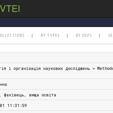
 VTEI
OLLECTIONS
BY TYPES
BY DEPS
S
гія і організація наукових досліджень = Method
нна
, фахівець, вища освіта
01 11:31:59