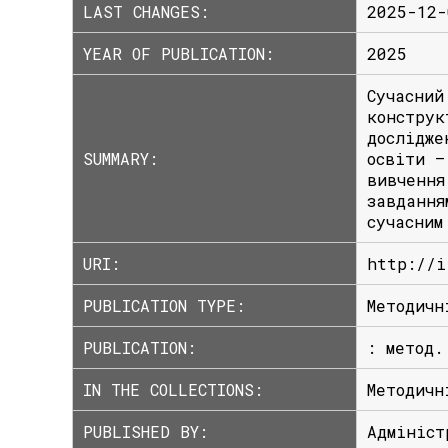
LAST CHANGES:
2025-12-
YEAR OF PUBLICATION:
2025
Сучасний
конструк
дослідже
SUMMARY:
освіти –
вивчення
завдання
сучасним
URI:
http://i
PUBLICATION TYPE:
Методичн
PUBLICATION:
: метод.
IN THE COLLECTIONS:
Методичн
PUBLISHED BY:
Адмініст