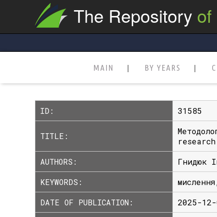
The Repository
of
MAIN
BY YEARS
C
ID:
31585
Методоло
TITLE:
research
AUTHORS:
Гнидюк І
KEYWORDS:
мислення
DATE OF PUBLICATION:
2025-12-