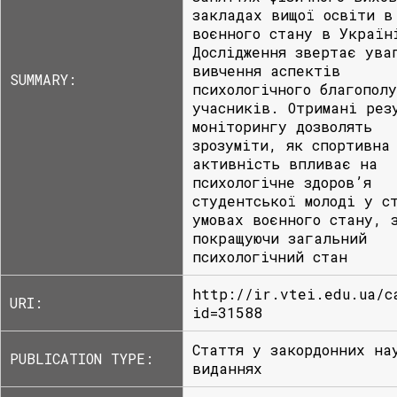
закладах вищої освіти в
воєнного стану в Україн
Дослідження звертає ува
вивчення аспектів
SUMMARY:
психологічного благополу
учасників. Отримані рез
моніторингу дозволять
зрозуміти, як спортивна
активність впливає на
психологічне здоров’я
студентської молоді у с
умовах воєнного стану, 
покращуючи загальний
психологічний стан
http://ir.vtei.edu.ua/c
URI:
id=31588
Стаття у закордонних на
PUBLICATION TYPE:
виданнях