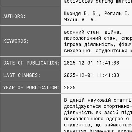
activities during marti
Шкондя В. В., Рогаль І.
AUTHORS:
Чхань А. А.
воєнний стан, війна,
психологічний стан, спо
KEYWORDS:
ігрова діяльність, фізи
виховання, студентська 
DATE OF PUBLICATION:
2025-12-01 11:41:33
LAST CHANGES:
2025-12-01 11:41:33
YEAR OF PUBLICATION:
2025
В даній науковій статті
досліджується спортивно
діяльність як засіб під
психологічного здоров`я
студентів, що займаютьс
заняттях фізичного вихо