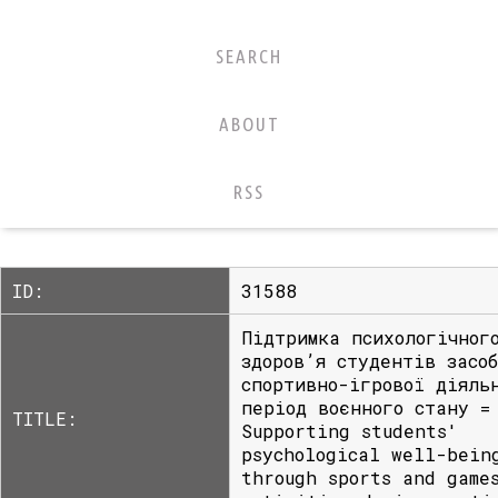
SEARCH
ABOUT
RSS
ID:
31588
Підтримка психологічног
здоров’я студентів засо
спортивно-ігрової діяль
період воєнного стану =
TITLE:
Supporting students'
psychological well-bein
through sports and game