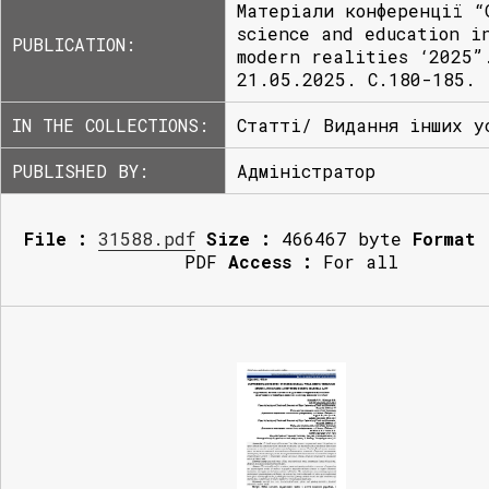
Матеріали конференції “
science and education i
PUBLICATION:
modern realities ‘2025”
21.05.2025. С.180-185.
IN THE COLLECTIONS:
Статті/ Видання інших у
PUBLISHED BY:
Адміністратор
File :
31588.pdf
Size :
466467 byte
Format 
PDF
Access :
For all