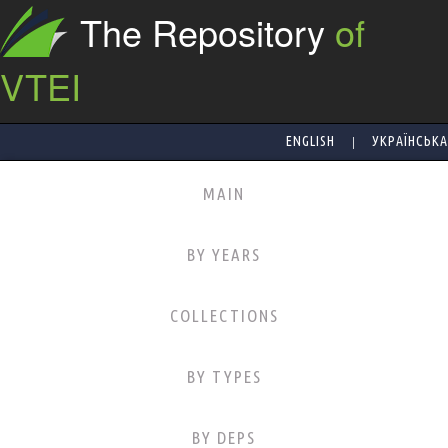
The Repository
of
VTEI
|
ENGLISH
УКРАЇНСЬКА
MAIN
BY YEARS
COLLECTIONS
BY TYPES
BY DEPS