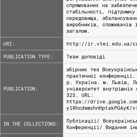
спрямованих на забезпеч
стабільності, підтримку
середовища, збалансуван
виробників, споживачів 
загалом.
URI:
http://ir.vtei.edu.ua/c
PUBLICATION TYPE:
Тези доповіді
збірник тез Всеукраїнсь
практичної конференції.
р. Україна. м. Львів, Л
PUBLICATION:
університет внутрішніх 
325. URL:
https://drive.google.co
ylRhcdwmshnHptakPGAyK/v
Публікації/ Всеукраїнсь
IN THE COLLECTIONS:
Конференції/ Видання ін