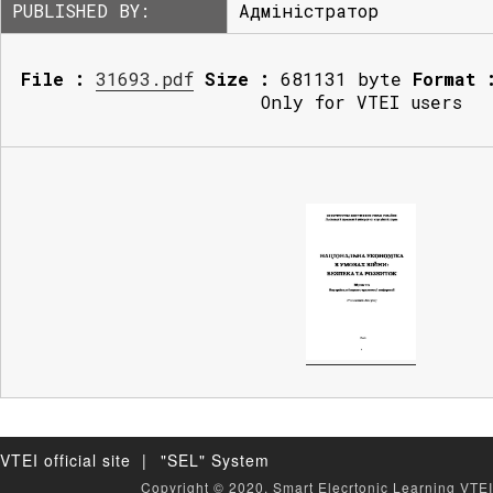
PUBLISHED BY:
Адміністратор
File :
31693.pdf
Size :
681131 byte
Format 
Only for VTEI users
VTEI official site |
"SEL" System
Copyright © 2020, Smart Elecrtonic Learning VTEI