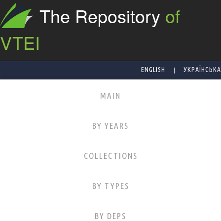
The Repository
of
VTEI
|
ENGLISH
УКРАЇНСЬКА
MAIN
BY YEARS
COLLECTIONS
BY TYPES
BY DEPS