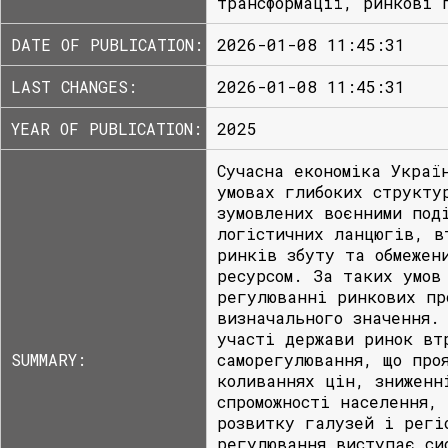
трансформації, ринкові 
DATE OF PUBLICATION:
2026-01-08 11:45:31
LAST CHANGES:
2026-01-08 11:45:31
YEAR OF PUBLICATION:
2025
Сучасна економіка Украї
умовах глибоких структу
зумовлених воєнними под
логістичних ланцюгів, в
ринків збуту та обмежен
ресурсом. За таких умов
регулюванні ринкових пр
визначального значення.
участі держави ринок вт
SUMMARY:
саморегулювання, що про
коливаннях цін, зниженн
спроможності населення,
розвитку галузей і регі
регулювання виступає си