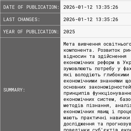
DATE OF PUBLICATION:
2026-01-12 13:35:26
LAST CHANGES:
2026-01-12 13:35:26
YEAR OF PUBLICATION:
2025
Мета вивчення освітньог
компонента. Розвиток ри
відносин та здійснення
економічних реформ в Ук
зумовлюють потребу у фа
які володіють глибокими
економічними знаннями що
основних закономірносте
SUMMARY:
принципів функціонуванн
економічних систем, баз
методів пізнання, аналі
економічних явищ і проц
мають практичні навички
дослідження та прогнозу
поведінки суб'єктів еко