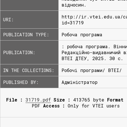
відносин.
http://ir.vtei.edu.ua/c
URI:
id=31719
PUBLICATION TYPE:
Робоча програма
: робоча програма. Вінн
PUBLICATION:
Редакційно-видавничий в
ВТЕІ ДТЕУ, 2025. 30 с.
IN THE COLLECTIONS:
Робочі програми/ ВТЕІ/
PUBLISHED BY:
Адміністратор
File :
31719.pdf
Size :
413765 byte
Format 
PDF
Access :
Only for VTEI users