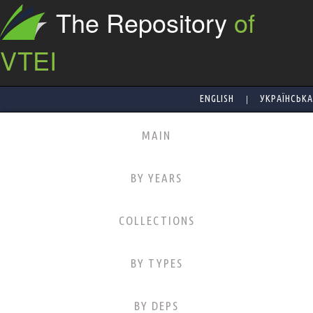
The Repository
of
VTEI
|
ENGLISH
УКРАЇНСЬКА
MAIN
BY YEARS
COLLECTIONS
BY TYPES
BY DEPS