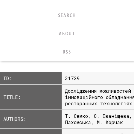
SEARCH
ABOUT
RSS
ID:
31729
Дослідження можливостей
TITLE:
інноваційного обладнанн
ресторанних технологіях
Т. Семко, О. Іваніщева,
AUTHORS:
Пахомська, М. Корчак