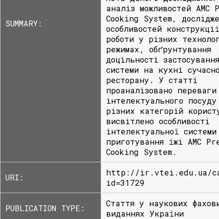
аналіз можливостей AMC 
Cooking System, дослідж
SUMMARY:
особливостей конструкці
роботи у різних техноло
режимах, обґрунтування
доцільності застосуванн
системи на кухні сучасн
ресторану. У статті
проаналізовано переваги
інтелектуального посуду
різних категорій корист
висвітлено особливості
інтелектуальної системи
приготування їжі AMC Pr
Cooking System.
http://ir.vtei.edu.ua/c
URI:
id=31729
Стаття у наукових фахов
PUBLICATION TYPE:
виданнях України