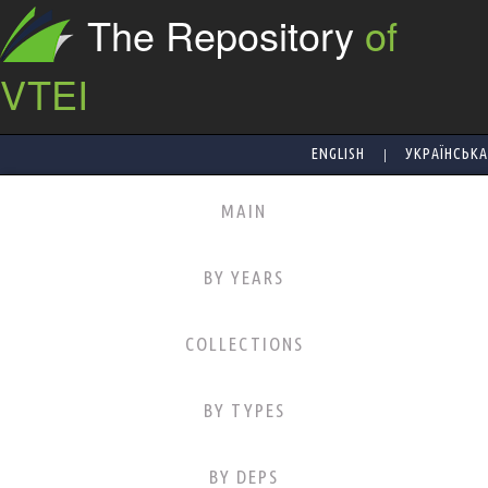
The Repository
of
VTEI
|
ENGLISH
УКРАЇНСЬКА
MAIN
BY YEARS
COLLECTIONS
BY TYPES
BY DEPS