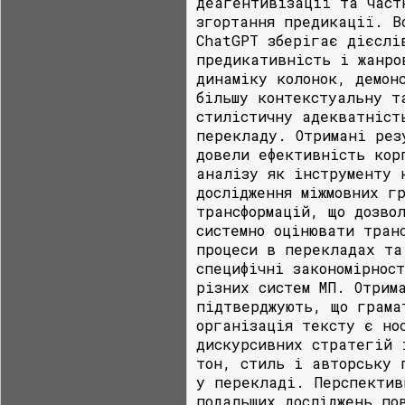
деагентивізації та част
згортання предикації. В
ChatGPT зберігає дієслі
предикативність і жанро
динаміку колонок, демон
більшу контекстуальну т
стилістичну адекватніст
перекладу. Отримані рез
довели ефективність кор
аналізу як інструменту 
дослідження міжмовних г
трансформацій, що дозво
системно оцінювати тран
процеси в перекладах та
специфічні закономірнос
різних систем МП. Отрим
підтверджують, що грама
організація тексту є но
дискурсивних стратегій 
тон, стиль і авторську 
у перекладі. Перспектив
подальших досліджень по