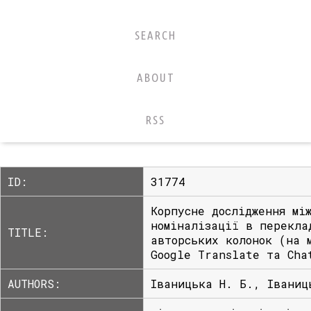
SEARCH
ABOUT
RSS
ID:
31774
Корпусне дослідження мі
номіналізації в перекла
TITLE:
авторських колонок (на 
Google Translate та Cha
AUTHORS:
Іваницька Н. Б., Іваниц