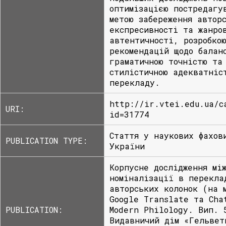
оптимізацією постредагу
метою забереження автор
експресивності та жанро
автентичності, розробко
рекомендацій щодо балан
граматичною точністю та
стилістичною адекватніс
перекладу.
http://ir.vtei.edu.ua/c
URI:
id=31774
Стаття у наукових фахов
PUBLICATION TYPE:
України
Корпусне дослідження мі
номіналізації в перекла
авторських колонок (на 
Google Translate та Cha
PUBLICATION:
Modern Philology. Вип. 
Видавничий дім «Гельвет