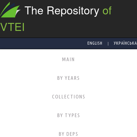
The Repository
of
VTEI
|
ENGLISH
УКРАЇНСЬКА
MAIN
BY YEARS
COLLECTIONS
BY TYPES
BY DEPS