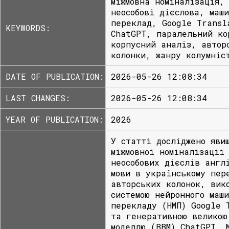
міжмовна номіналізація, 
неособові дієслова, маш
переклад, Google Transl
KEYWORDS:
ChatGPT, паралельний ко
корпусний аналіз, автор
колонки, жанру колумніс
DATE OF PUBLICATION:
2026-05-26 12:08:34
LAST CHANGES:
2026-05-26 12:08:34
YEAR OF PUBLICATION:
2026
У статті досліджено яви
міжмовної номіналізації 
неособових дієслів англ
мови в українському пер
авторських колонок, вик
системою нейронного маши
перекладу (НМП) Google 
та генеративною великою
моделлю (ВВМ) ChatGPT. 