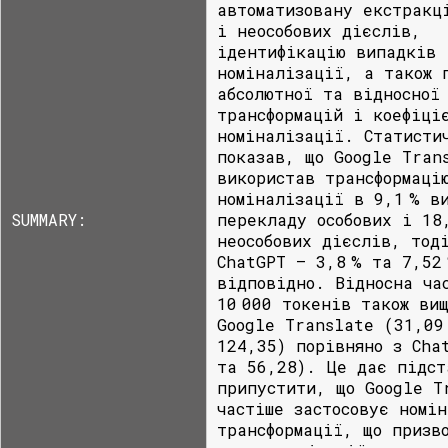
автоматизовану екстракц
і неособових дієслів,
ідентифікацію випадків
номіналізації, а також 
абсолютної та відносної
трансформацій і коефіці
номіналізації. Статисти
показав, що Google Tran
використав трансформаці
номіналізації в 9,1 % в
SUMMARY:
перекладу особових і 18
неособових дієслів, тод
ChatGPT – 3,8 % та 7,52
відповідно. Відносна ча
10 000 токенів також ви
Google Translate (31,09
124,35) порівняно з Cha
та 56,28). Це дає підст
припустити, що Google T
частіше застосовує номі
трансформації, що призв