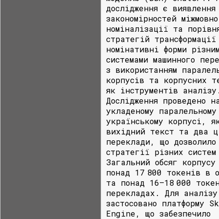
дослідження є виявлення
закономірностей міжмовно
номіналізації та порівн
стратегій трансформації
номінативні форми різни
системами машинного пер
з використанням паралел
корпусів та корпусних т
як інструментів аналізу
Дослідження проведено н
укладеному паралельному
українському корпусі, я
вихідний текст та два ц
переклади, що дозволило
стратегії різних систем
Загальний обсяг корпусу
понад 17 800 токенів в 
та понад 16–18 000 токе
перекладах. Для аналізу
застосовано платформу S
Engine, що забезпечило