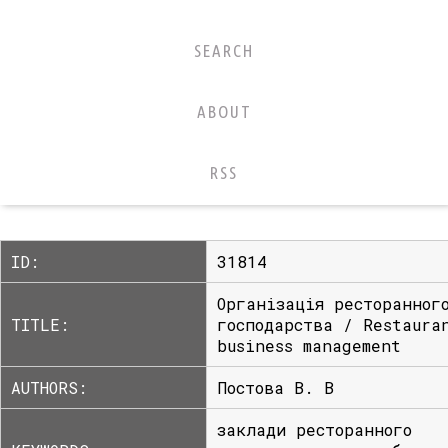
SEARCH
ABOUT
RSS
ID:
31814
Організація ресторанног
TITLE:
господарства / Restaura
business management
AUTHORS:
Постова В. В
заклади ресторанного