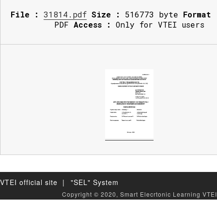
File :
31814.pdf
Size :
516773 byte
Format 
PDF
Access :
Only for VTEI users
VTEI official site |
"SEL" System
Copyright © 2020, Smart Elecrtonic Learning VTEI