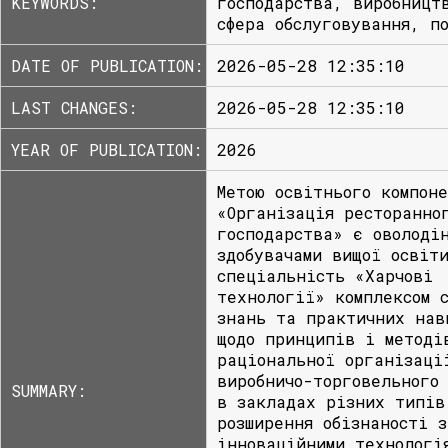
KEYWORDS:
господарства, виробницт
сфера обслуговування, п
DATE OF PUBLICATION:
2026-05-28 12:35:10
LAST CHANGES:
2026-05-28 12:35:10
YEAR OF PUBLICATION:
2026
Метою освітнього компон
«Організація ресторанно
господарства» є оволоді
здобувачами вищої освіт
спеціальність «Харчові
технології» комплексом 
знань та практичних нав
щодо принципів і методі
раціональної організаці
виробничо-торговельного
SUMMARY:
в закладах різних типів
розширення обізнаності з
інноваційними технологі