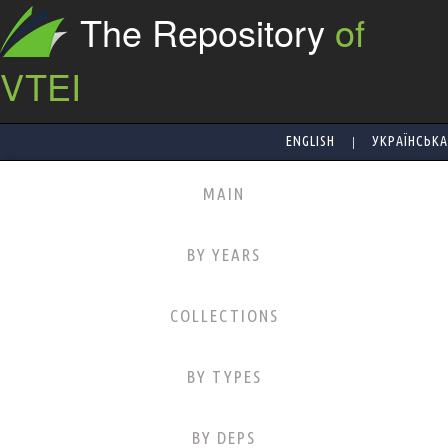
The Repository
of
VTEI
|
ENGLISH
УКРАЇНСЬКА
MAIN
BY YEARS
COLLECTIONS
BY TYPES
BY DEPS