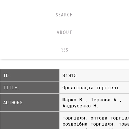
SEARCH
ABOUT
RSS
ID:
31815
TITLE:
Організація торгівлі
Шарко В., Тернова А.,
AUTHORS:
Андрусенко Н.
торгівля, оптова торгів
роздрібна торгівля, тов