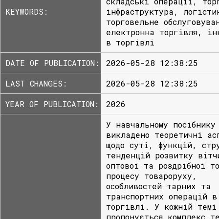
складські операції, тор
KEYWORDS:
інфраструктура, логісти
торговельне обслуговува
електронна торгівля, ін
в торгівлі
DATE OF PUBLICATION:
2026-05-28 12:38:25
LAST CHANGES:
2026-05-28 12:38:25
YEAR OF PUBLICATION:
2026
У навчальному посібнику
викладено теоретичні ас
щодо суті, функцій, стр
тенденцій розвитку вітч
оптової та роздрібної т
процесу товароруху,
особливостей тарних та
транспортних операцій в
торгівлі. У кожній темі
пропонується комплекс т