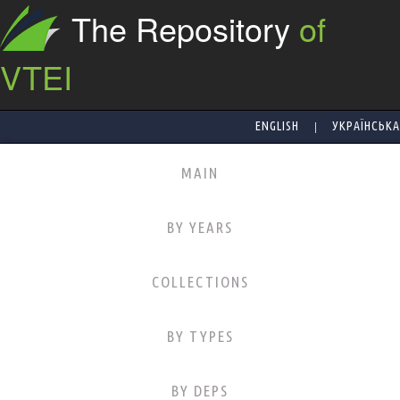
The Repository
of
VTEI
|
ENGLISH
УКРАЇНСЬКА
MAIN
BY YEARS
COLLECTIONS
BY TYPES
BY DEPS