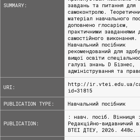
SUMMARY:
завдань та питання для
самоконтролю. Теоретичн
матеріал навчального по
доповнено глосарієм,
практичними завданнями 
самостійного виконання.
Навчальний посібник
рекомендований для здоб
вищої освіти спеціально
галузі знань D Бізнес,
адміністрування та прав
http://ir.vtei.edu.ua/c
URI:
id=31815
PUBLICATION TYPE:
Навчальний посібник
: навч. посіб. Вінниця 
PUBLICATION:
Редакційно-видавничий в
ВТЕІ ДТЕУ, 2026. 448с.