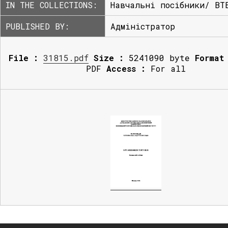
IN THE COLLECTIONS:
Навчальні посібники/ ВТ
PUBLISHED BY:
Адміністратор
File :
31815.pdf
Size :
5241090 byte
Format
PDF
Access :
For all