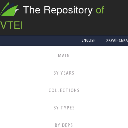
The Repository
of
VTEI
|
ENGLISH
УКРАЇНСЬКА
MAIN
BY YEARS
COLLECTIONS
BY TYPES
BY DEPS