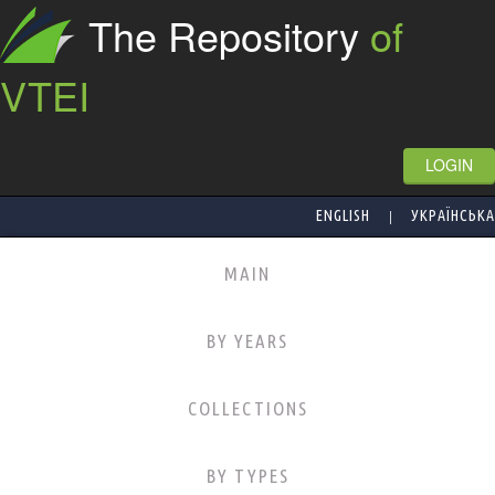
The Repository
of
VTEI
LOGIN
|
ENGLISH
УКРАЇНСЬКА
MAIN
BY YEARS
COLLECTIONS
BY TYPES