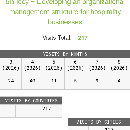
бізнесу = Developing an organizational
management structure for hospitality
businesses
Visits Total:
217
VISITS BY MONTHS
3
4
5
6
7
8
(2026)
(2026)
(2026)
(2026)
(2026)
(2026)
24
40
11
5
9
4
VISITS BY COUNTRIES
-
-
217
VISITS BY CITIES
-
217