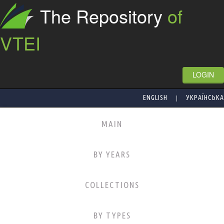
The Repository
of
VTEI
LOGIN
|
ENGLISH
УКРАЇНСЬКА
MAIN
BY YEARS
COLLECTIONS
BY TYPES