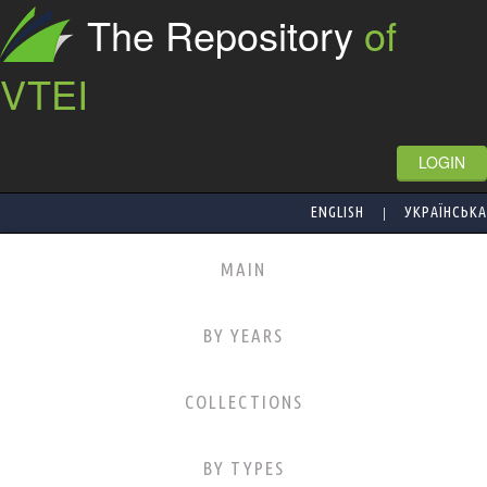
The Repository
of
VTEI
LOGIN
|
ENGLISH
УКРАЇНСЬКА
MAIN
BY YEARS
COLLECTIONS
BY TYPES