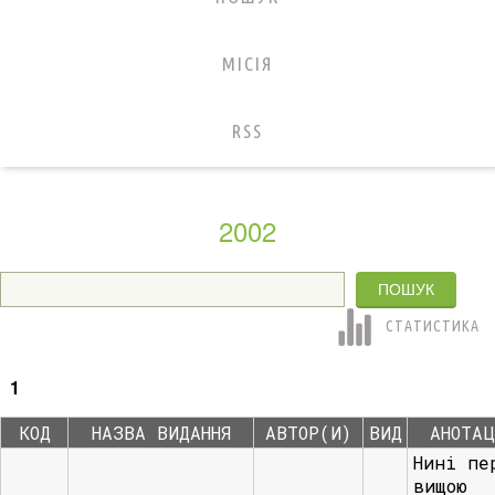
МІСІЯ
RSS
2002
СТАТИСТИКА
1
КОД
НАЗВА ВИДАННЯ
АВТОР(И)
ВИД
АНОТАЦ
Нині пе
вищою