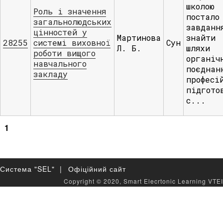
школою
Роль і значення
постало
загальнолюдських
завданн
цінностей у
Мартинова
знайти
28255
системі виховної
Сун
Л. Б.
шляхи
роботи вищого
органіч
навчального
поєднан
закладу
професі
підгото
с...
1
Система "SEL" |
Офіційний сайт
Copyright © 2020, Smart Elecrtonic Learning VTEI