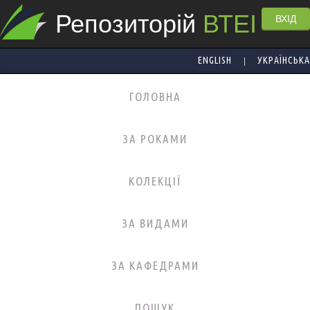
Репозиторій
ВТЕІ
ВХІД
|
ENGLISH
УКРАЇНСЬКА
ГОЛОВНА
ЗА РОКАМИ
КОЛЕКЦІЇ
ЗА ВИДАМИ
ЗА КАФЕДРАМИ
ПОШУК