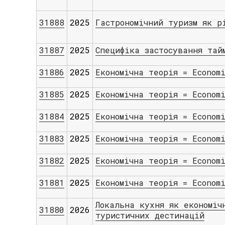
31888
2025
Гастрономічний туризм як р
31887
2025
Специфіка застосування тай
31886
2025
Економічна теорія = Econom
31885
2025
Економічна теорія = Econom
31884
2025
Економічна теорія = Econom
31883
2025
Економічна теорія = Econom
31882
2025
Економічна теорія = Econom
31881
2025
Економічна теорія = Econom
Локальна кухня як економіч
31880
2026
туристичних дестинацій