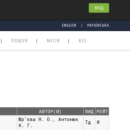
ВХІД
|
ENGLISH
УКРАЇНСЬКА
ПОШУК
МІСІЯ
RSS
АВТОР(И)
ВИД
РЕЙТ
Юр’єва Н. О., Антонюк
Тд
0
К. Г.