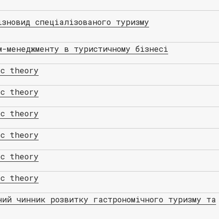
ізновид спеціалізованого туризму
м-менеджменту в туристичному бізнесі
ic theory
ic theory
ic theory
ic theory
ic theory
ic theory
ний чинник розвитку гастрономічного туризму та