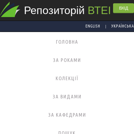
Репозиторій
ВТЕІ
ВХІД
|
ENGLISH
УКРАЇНСЬКА
ГОЛОВНА
ЗА РОКАМИ
КОЛЕКЦІЇ
ЗА ВИДАМИ
ЗА КАФЕДРАМИ
ПОШУК