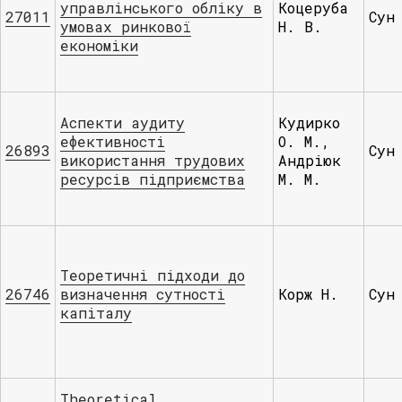
управлінського обліку в
Коцеруба
27011
Сун
умовах ринкової
Н. В.
економіки
Аспекти аудиту
Кудирко
ефективності
О. М.,
26893
Сун
використання трудових
Андріюк
ресурсів підприємства
М. М.
Теоретичні підходи до
26746
визначення сутності
Корж Н.
Сун
капіталу
Theoretical