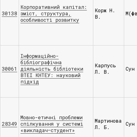
Корпоративний капітал:
Корж Н.
30138
зміст, структура,
М(�
В.
особливості розвитку
Інформаційно-
бібліографічна
Карпусь
30061
діяльність бібліотеки
Сун
Л. В.
ВТЕІ КНТЕУ: науковий
підхід
Мовно-етичні проблеми
Мартинова
28349
спілкування у системі
Сун
Л. Б.
«викладач–студент»