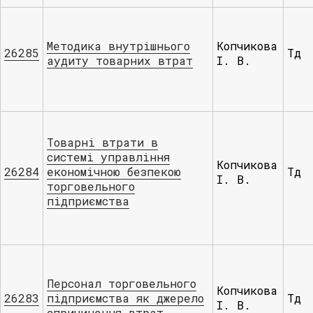
Методика внутрішнього
Копчикова
26285
Тд
аудиту товарних втрат
І. В.
Товарні втрати в
системі управління
Копчикова
26284
економічною безпекою
Тд
І. В.
торговельного
підприємства
Персонал торговельного
Копчикова
26283
підприємства як джерело
Тд
І. В.
спричинення втрат