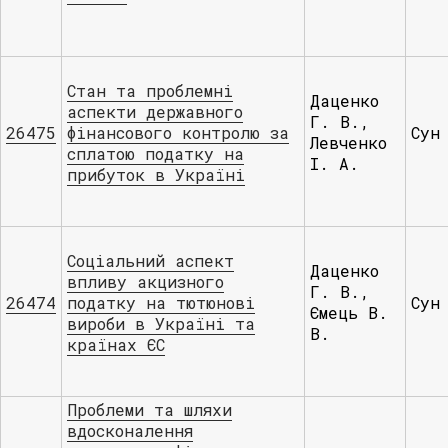
Стан та проблемні
Даценко
аспекти державного
Г. В.,
26475
фінансового контролю за
Сун
Левченко
сплатою податку на
І. А.
прибуток в Україні
Соціальний аспект
Даценко
впливу акцизного
Г. В.,
26474
податку на тютюнові
Сун
Ємець В.
вироби в Україні та
В.
країнах ЄС
Проблеми та шляхи
вдосконалення