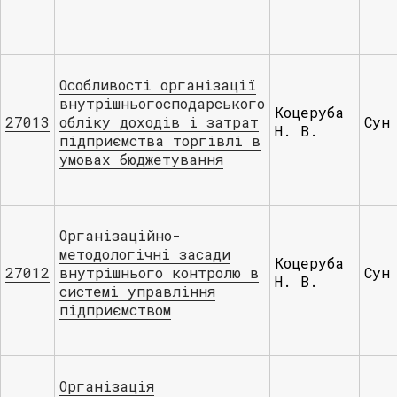
Особливості організації
внутрішньогосподарського
Коцеруба
27013
обліку доходів і затрат
Сун
Н. В.
підприємства торгівлі в
умовах бюджетування
Організаційно-
методологічні засади
Коцеруба
27012
внутрішнього контролю в
Сун
Н. В.
системі управління
підприємством
Організація