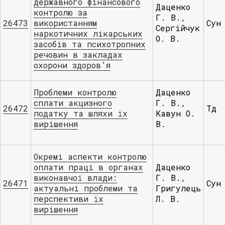
державного фінансового
Даценко
контролю за
Г. В.,
26473
використанням
Сун
Сергійчук
наркотичних лікарських
О. В.
засобів та психотропних
речовин в закладах
охорони здоров’я
Проблеми контролю
Даценко
сплати акцизного
Г. В.,
26472
Тд
податку та шляхи їх
Кавун О.
вирішення
В.
Окремі аспекти контролю
оплати праці в органах
Даценко
виконавчої влади:
Г. В.,
26471
Сун
актуальні проблеми та
Григулець
перспективи їх
Л. В.
вирішення