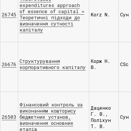
expenditures approach
of essence of capital =
26745
Korz N.
Сун
Теоретичні підходи до
визначення сутності
капіталу
Структурування
Корж Н.
26676
СSc
корпоративного капіталу
В.
Фінансовий контроль за
Даценко
виконанням кошторису
Г. В.,
26503
бюджетних установ,
Сун
Поліхун
визначення основних
Т. В.
етапів